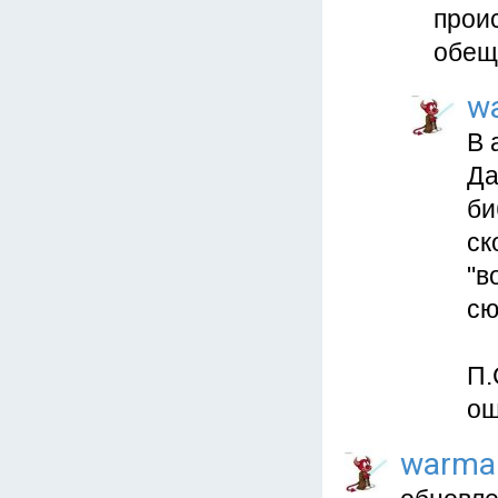
прои
обещ
w
В 
Да
би
ск
"в
сю
П.
ош
warma