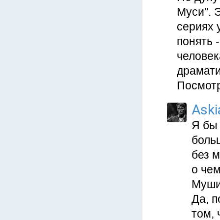
Муси". 
сериях 
понять 
человек
драмати
Посмотр
Aski
Я бы
боль
без 
о чем
Муши
Да, 
том, 