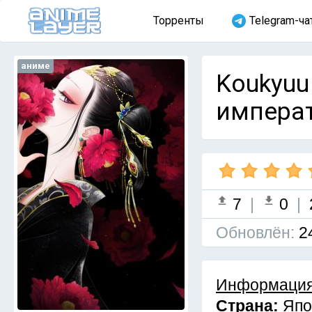
Торренты
Telegram-ча
аниме
Koukyuu
императ
7
|
0
|
Обновлён:
2
Информация
Страна:
Япо