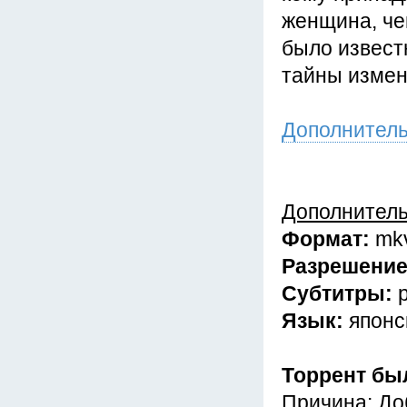
женщина, че
было извест
тайны изменя
Дополнител
Дополнител
Формат:
mk
Разрешени
Субтитры:
Язык:
японс
Торрент бы
Причина: До