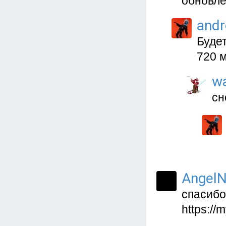
обновле
and
Будет
720 
w
сн
AngelN
спасибо
https://