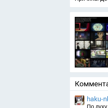
Коммента
haku-n
По духу