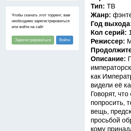
Тип:
ТВ
Жанр:
фэнт
Чтобы скачать этот торрент, вам
необходимо зарегистрироваться
Год выхода
или войти на сайт
Кол серий:
Режиссер:
М
Зарегистрироваться
Войти
Продолжит
Описание:
императорск
как Императ
видели её ка
Говорят, чт
попросить, 
вещь, предс
просьбой об
кому принад