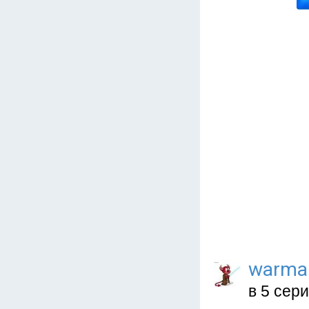
warma
в 5 сер