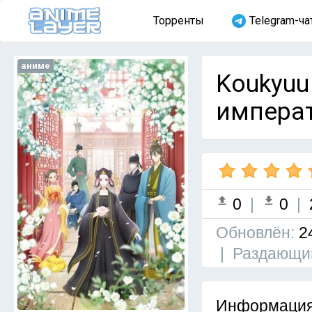
Торренты
Telegram-ча
аниме
Koukyuu
императ
0
|
0
|
Обновлён:
2
|
Раздающи
Информация