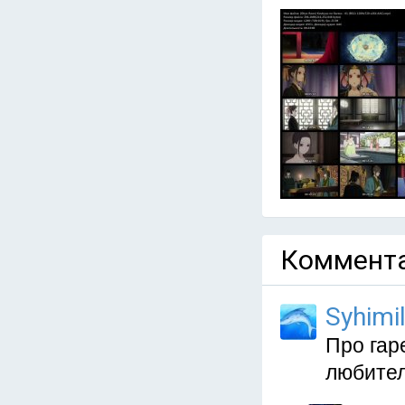
Коммента
Syhimi
Про гар
любител