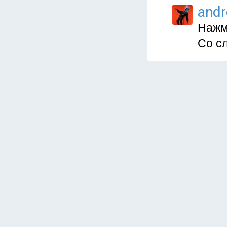
and
Нажм
Со с