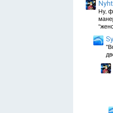
Nyht
Ну, ф
мане
"женс
Sy
"В
дв