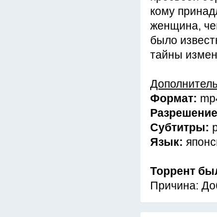
кому принад
женщина, че
было извест
тайны изменя
Дополнител
Формат:
mp
Разрешени
Субтитры:
Язык:
японс
Торрент бы
Причина: До