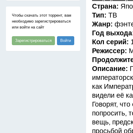
Страна:
Япо
Тип:
ТВ
Чтобы скачать этот торрент, вам
необходимо зарегистрироваться
Жанр:
фэнт
или войти на сайт
Год выхода
Кол серий:
Зарегистрироваться
Войти
Режиссер:
М
Продолжит
Описание:
императорск
как Императ
видели её ка
Говорят, чт
попросить, 
вещь, предс
просьбой об