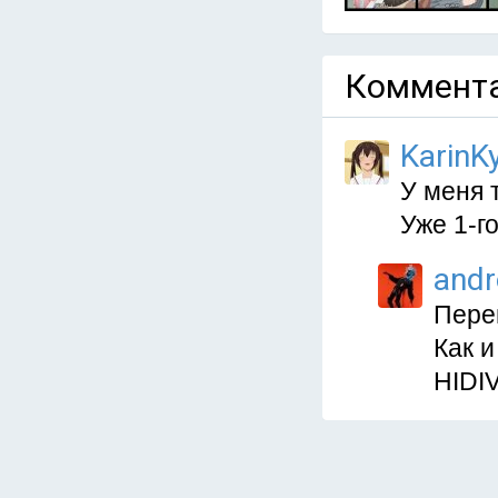
Коммента
KarinKy
У меня 
Уже 1-г
and
Пере
Как и
HIDI