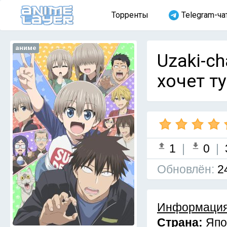
Торренты
Telegram-ча
аниме
Uzaki-ch
хочет ту
1
|
0
|
Обновлён:
2
Информация
Страна:
Япо