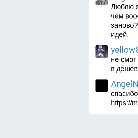
Люблю я 
чём воо
заново?
идей.
yellow
не смог
в дешев
AngelN
спасибо
https://