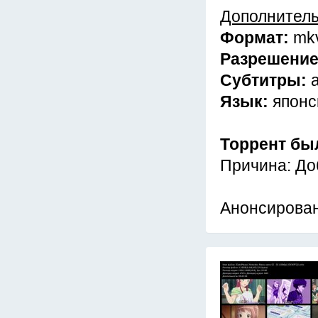
Дополнител
Формат:
mk
Разрешени
Субтитры:
Язык:
японс
Торрент бы
Причина: До
Анонсирован