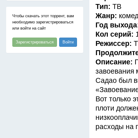
Тип:
ТВ
Жанр:
комед
Чтобы скачать этот торрент, вам
необходимо зарегистрироваться
Год выхода
или войти на сайт
Кол серий:
Режиссер:
Т
Зарегистрироваться
Войти
Продолжит
Описание:
завоевания 
Садао был в
«Завоевание
Вот только 
плоти долже
низкооплачи
расходы на 