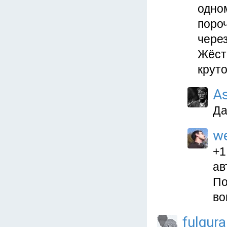
одно
пороч
чере
Жёст
круто
As
Да
w
+1
ав
По
во
fulgura