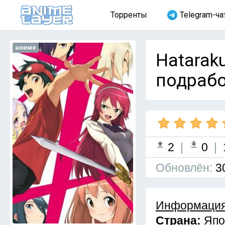
Торренты
Telegram-ча
аниме
Hatarak
подработ
2
|
0
|
Обновлён:
3
Информация
Страна:
Япо