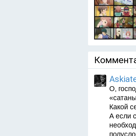
Коммента
Askiat
О, госп
«сатаны
Какой се
А если 
необход
полусло