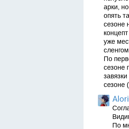
арки, но
опять т
сезоне 
концепт
уже мес
сленгом
По перв
сезоне 
завязки
сезоне 
Alor
Согла
Видим
По мн