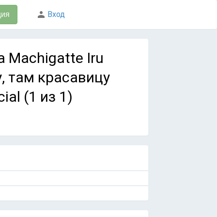
Вход
ция
 Machigatte Iru
у, там красавицу
ial (1 из 1)