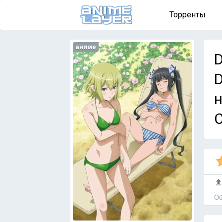
Торренты
аниме
D
D
н
Об