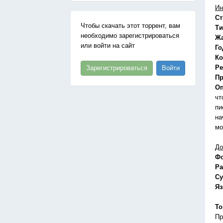
Ин
Ст
Чтобы скачать этот торрент, вам
Ти
необходимо зарегистрироваться
Ж
или войти на сайт
Го
Ко
Ре
Зарегистрироваться
Войти
Пр
Оп
чт
пи
на
мо
До
Ф
Ра
Су
Я
То
Пр