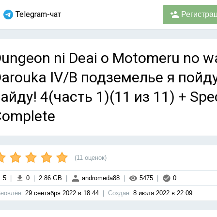
Telegram-чат
Регистра
ungeon ni Deai o Motomeru no wa
arouka IV/В подземелье я пойд
айду! 4(часть 1)(11 из 11) + Spec
Complete
(
11
оценок)
5
|
0
|
2.86 GB
|
andromeda88
|
5475
|
0
новлён:
29 сентября 2022 в 18:44
|
Cоздан:
8 июля 2022 в 22:09