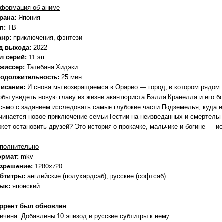
формация об аниме
рана:
Япония
п:
ТВ
анр:
приключения, фэнтези
д выхода:
2022
л серий:
11 эп
жиссер:
Татибана Хидэки
одолжительность:
25 мин
исание:
И снова мы возвращаемся в Орарио — город, в котором рядом
обы увидеть новую главу из жизни авантюриста Бэлла Кранелла и его бо
сьмо с заданием исследовать самые глубокие части Подземелья, куда е
чинается новое приключение семьи Гестии на неизведанных и смертельн
жет остановить друзей? Это история о прокачке, мальчике и богине — и
полнительно
ормат:
mkv
зрешение:
1280x720
бтитры:
английские (полухардсаб), русские (софтсаб)
зык:
японский
ррент был обновлен
ичина: Добавлены 10 эпизод и русские субтитры к нему.