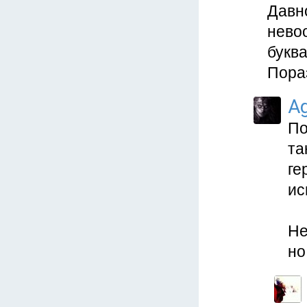
Давн
нево
буква
Пора
Ag
По
та
ге
ис
Не
но