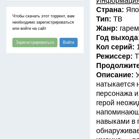
Информация
Страна:
Япо
Чтобы скачать этот торрент, вам
Тип:
ТВ
необходимо зарегистрироваться
Жанр:
гарем
или войти на сайт
Год выхода
Зарегистрироваться
Войти
Кол серий:
Режиссер:
Т
Продолжит
Описание:
натыкается 
персонажа и
герой неожи
напоминающе
навыками в 
обнаруживае