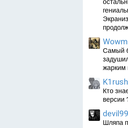
остальн
гениаль
Экраниз
продолж
Wowm
Самый б
задушил
жарким 
K1rus
Кто зна
версии 
devil9
Шляпа п