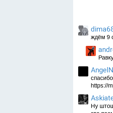
dima6
ждём 9 
and
Равк
AngelN
спасибо
https://
Askiat
Ну штош