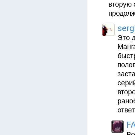
вторую 
продолж
serg
Это д
Манг
быст
полов
заста
серий
втор
раноб
ответ
F
Во