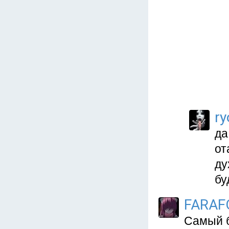
ry
да
от
ду
бу
FARA
Самый б