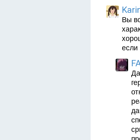
Kari
Вы в
хара
хорош
если 
F
Да
ге
от
ре
да
сп
ср
пр