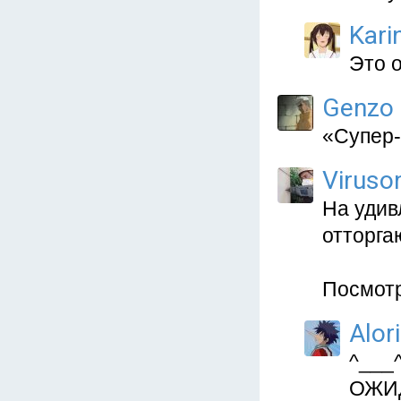
Kari
Это 
Genzo
«Супер-
Viruso
На удив
отторга
Посмотр
Alor
^___^
ОЖИ