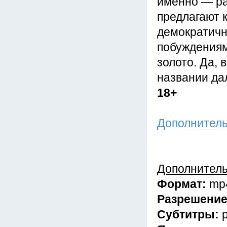
именно — ра
предлагают 
демократичн
побуждениям
золото. Да, 
названии да
18+
Дополнител
Дополнител
Формат:
mp
Разрешени
Субтитры: