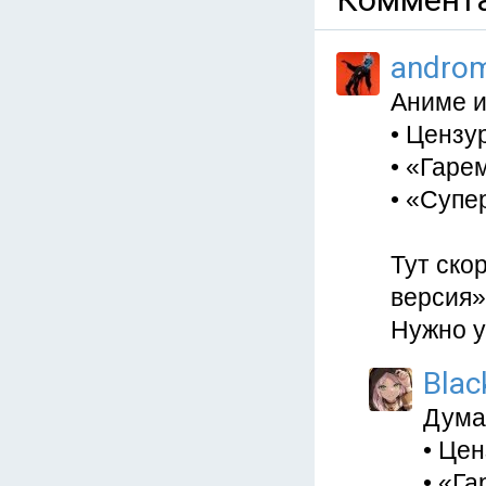
andro
Аниме и
• Цензу
• «Гаре
• «Супе
Тут ско
версия»
Нужно у
Blac
Дума
• Це
• «Га