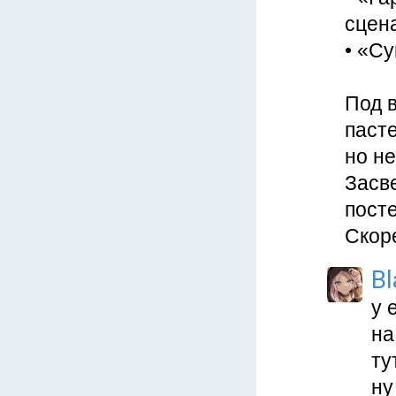
сцен
• «С
Под 
паст
но не
Засве
пост
Скоре
Bl
у 
на
ту
ну