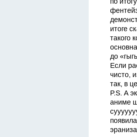
по итогу
фентейз
демонст
итоге с
такого 
основна
до «гыг
Если ра
чисто, 
так, в 
P.S. А 
аниме ш
суууууу
появила
эраниза