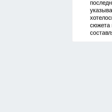
последн
указывае
хотелос
сюжета 
составл