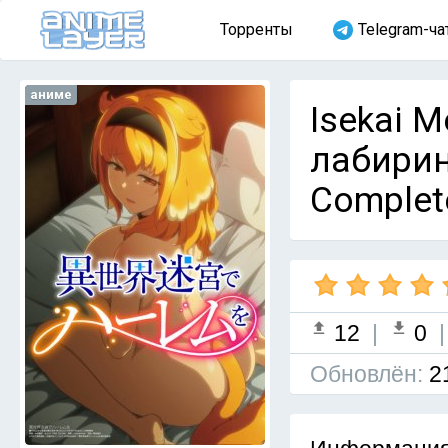
Торренты
Telegram-ча
аниме
Isekai M
лабирин
Complet
12
|
0
Обновлён:
2