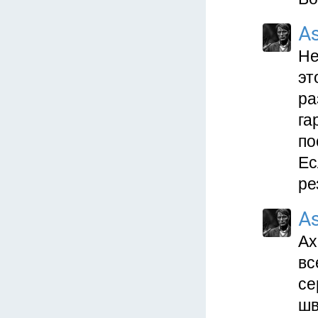
As
Не
эт
ра
га
по
Ес
ре
As
Ах
вс
се
шв