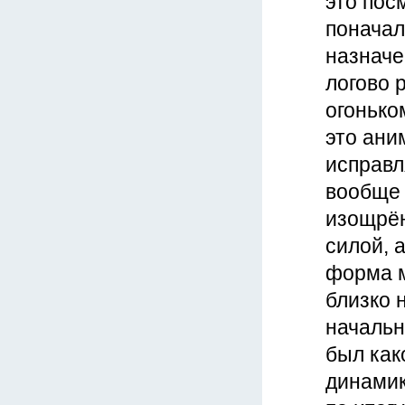
это пос
поначал
назначе
логово 
огонько
это ани
исправля
вообще 
изощрён
силой, 
форма м
близко н
начальн
был как
динамик