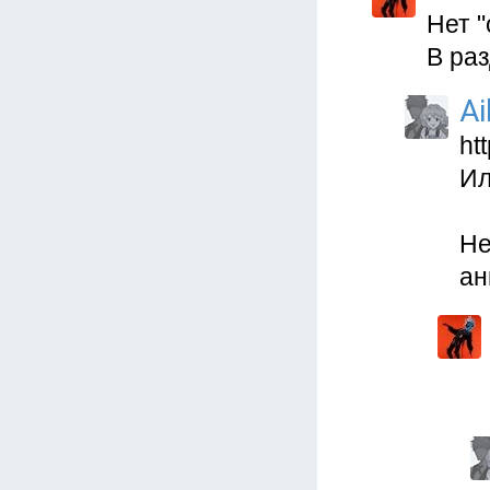
Нет 
В раз
Ai
ht
Ил
Не
ан