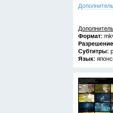
Дополнител
Дополнител
Формат:
mk
Разрешени
Субтитры:
Язык:
японс