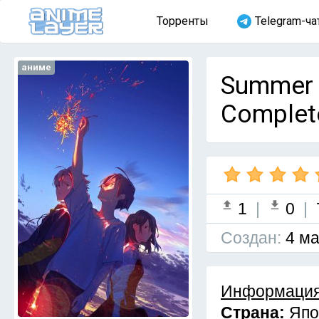
Торренты
Telegram-ча
аниме
Summer 
Complet
1
|
0
|
Cоздан:
4 ма
Информация
Страна:
Япо