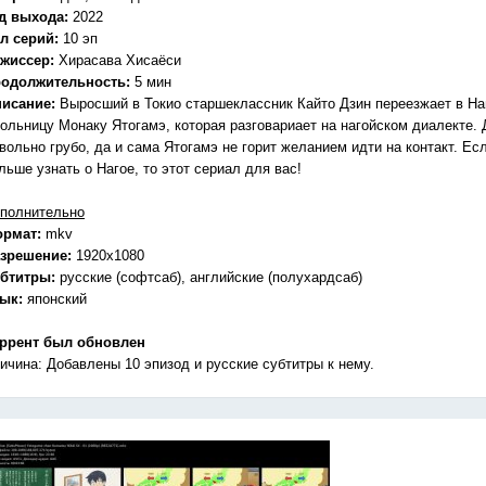
д выхода:
2022
л серий:
10 эп
жиссер:
Хирасава Хисаёси
одолжительность:
5 мин
исание:
Выросший в Токио старшеклассник Кайто Дзин переезжает в На
ольницу Монаку Ятогамэ, которая разговариает на нагойском диалекте. 
вольно грубо, да и сама Ятогамэ не горит желанием идти на контакт. Ес
льше узнать о Нагое, то этот сериал для вас!
полнительно
ормат:
mkv
зрешение:
1920x1080
бтитры:
русские (софтсаб), английские (полухардсаб)
зык:
японский
ррент был обновлен
ичина: Добавлены 10 эпизод и русские субтитры к нему.