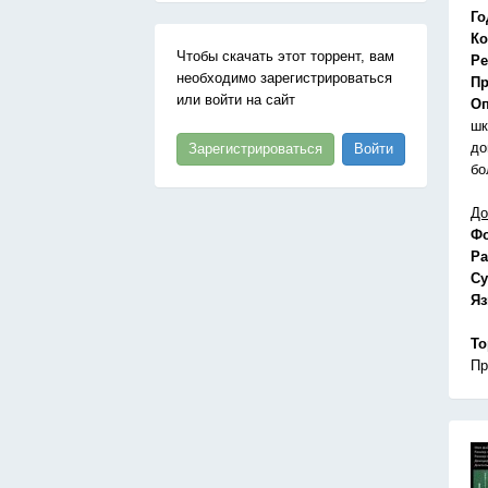
Го
Ко
Чтобы скачать этот торрент, вам
Ре
необходимо зарегистрироваться
Пр
или войти на сайт
Оп
шк
до
Зарегистрироваться
Войти
бо
До
Ф
Ра
Су
Я
То
Пр