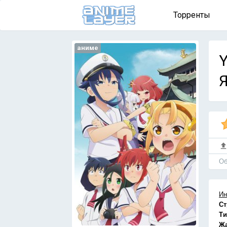
Торренты
аниме
Y
Я
Об
Ин
Ст
Ти
Ж