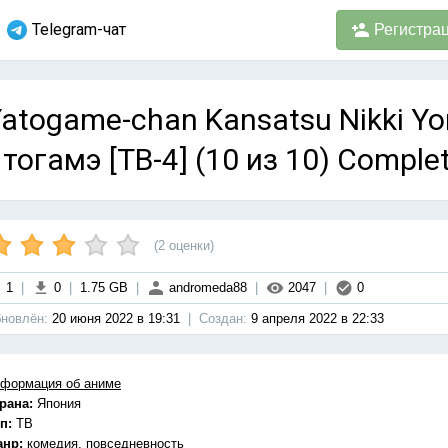
Telegram-чат
Регистра
atogame-chan Kansatsu Nikki Y
тогамэ [ТВ-4] (10 из 10) Comple
(
2
оценки)
1
|
0
|
1.75 GB
|
andromeda88
|
2047
|
0
новлён:
20 июня 2022 в 19:31
|
Cоздан:
9 апреля 2022 в 22:33
формация об аниме
рана:
Япония
п:
ТВ
анр:
комедия, повседневность