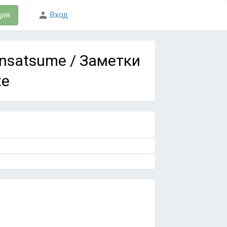
Вход
ция
onsatsume / Заметки
te