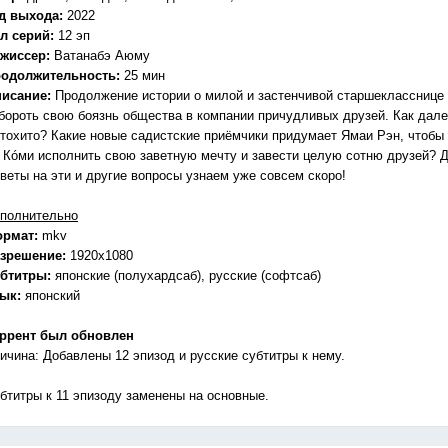
д выхода:
2022
л серий:
12 эп
жиссер:
Ватанабэ Аюму
одолжительность:
25 мин
исание:
Продолжение истории о милой и застенчивой старшекласснице 
бороть свою боязнь общества в компании причудливых друзей. Как дале
тохито? Какие новые садистские приёмчики придумает Ямаи Рэн, чтобы
 Кóми исполнить свою заветную мечту и завести целую сотню друзей? Д
веты на эти и другие вопросы узнаем уже совсем скоро!
полнительно
ормат:
mkv
зрешение:
1920x1080
бтитры:
японские (полухардсаб), русские (софтсаб)
зык:
японский
ррент был обновлен
ичина: Добавлены 12 эпизод и русские субтитры к нему.
бтитры к 11 эпизоду заменены на основные.