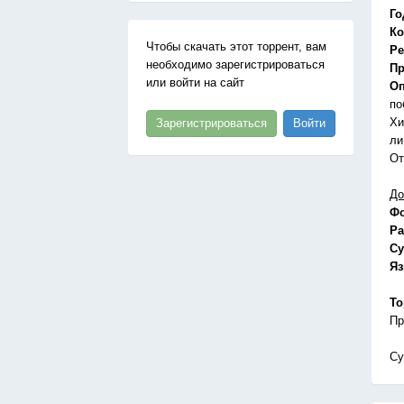
Го
Ко
Чтобы скачать этот торрент, вам
Ре
необходимо зарегистрироваться
Пр
или войти на сайт
Оп
по
Хи
Зарегистрироваться
Войти
ли
От
До
Ф
Ра
Су
Я
То
Пр
Су