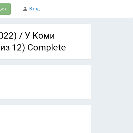
Вход
ция
022) / У Коми
из 12) Complete