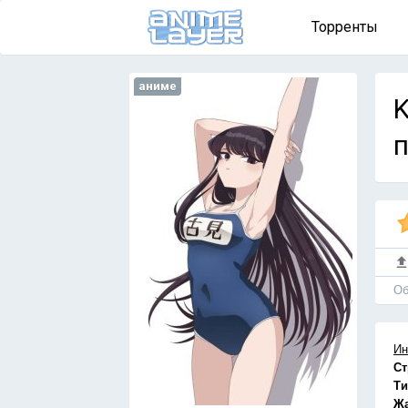
Торренты
аниме
K
п
Об
Ин
Ст
Ти
Ж