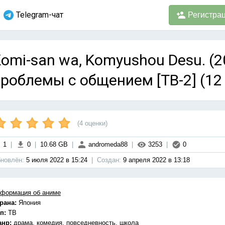
Telegram-чат
Регистра
omi-san wa, Komyushou Desu. (2
роблемы с общением [ТВ-2] (12 
(
4
оценки)
1
|
0
|
10.68 GB
|
andromeda88
|
3253
|
0
новлён:
5 июля 2022 в 15:24
|
Cоздан:
9 апреля 2022 в 13:18
формация об аниме
рана:
Япония
п:
ТВ
анр:
драма, комедия, повседневность, школа