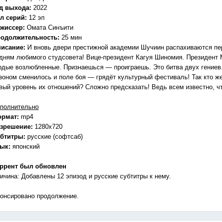
д выхода:
2022
л серий:
12 эп
жиссер:
Омата Синъити
одолжительность:
25 мин
исание:
И вновь двери престижной академии Шучиин распахиваются пере
дням любимого студсовета! Вице-президент Кагуя Шиномия. Президент 
рдые возлюбленные. Признаешься — проиграешь. Это битва двух гениев.
зоном сменилось и поле боя — грядёт культурный фестиваль! Так кто ж
вый уровень их отношений? Сложно предсказать! Ведь всем известно, чт
полнительно
ормат:
mp4
зрешение:
1280x720
бтитры:
русские (софтсаб)
зык:
японский
ррент был обновлен
ичина: Добавлены 12 эпизод и русские субтитры к нему.
онсировано продолжение.