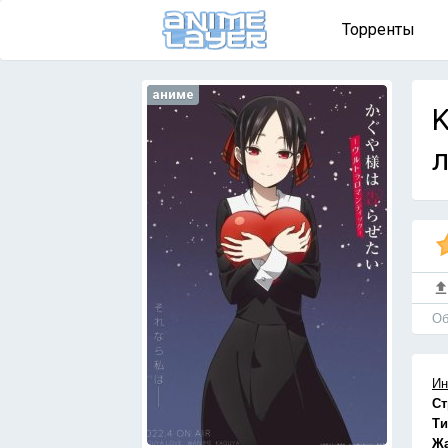
Торренты
аниме
K
л
Об
Ин
Ст
Ти
Ж