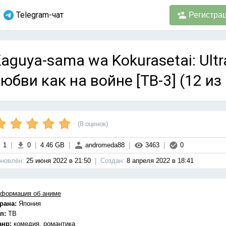
Telegram-чат
Регистра
aguya-sama wa Kokurasetai: Ultr
юбви как на войне [ТВ-3] (12 из
(
8
оценок)
1
|
0
|
4.46 GB
|
andromeda88
|
3463
|
0
новлён:
25 июня 2022 в 21:50
|
Cоздан:
8 апреля 2022 в 18:41
формация об аниме
рана:
Япония
п:
ТВ
анр:
комедия, романтика