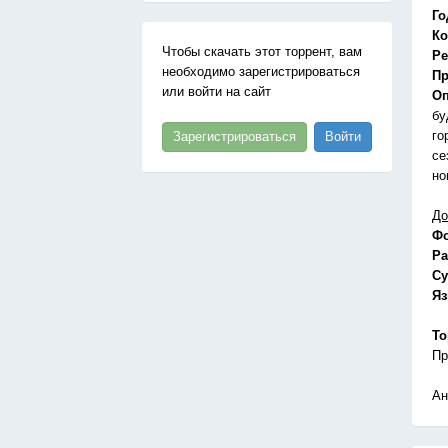
Го
Ко
Чтобы скачать этот торрент, вам
Ре
необходимо зарегистрироваться
Пр
или войти на сайт
Оп
бу
го
Зарегистрироваться
Войти
се
но
До
Ф
Ра
Су
Я
То
Пр
Ан