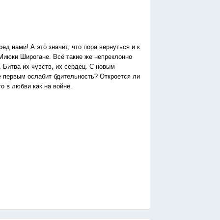
д нами! А это значит, что пора вернуться и к
Миюки Широгане. Всё такие же непреклонно
 Битва их чувств, их сердец. С новым
е первым ослабит бдительность? Откроется ли
о в любви как на войне.