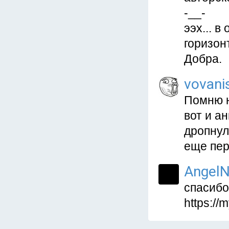
-__-
ээх... 
горизон
Добра.
vovani
Помню н
вот и а
дропнул
еще пер
AngelN
спасибо
https://