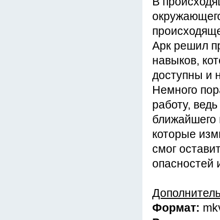
В происходя
окружающего
происходящег
Арк решил п
навыков, ко
доступны и 
Немного пор
работу, ведь
ближайшего 
которые изм
смог оставит
опасностей 
Дополнител
Формат:
mk