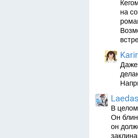
Кего
на с
роман
Возм
встре
Kari
Даже 
дела
Напр
Laeda
В целом
Он блин
он долж
заклина