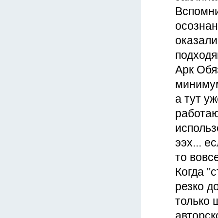
Вспомни
осознан
оказали
подходя
Арк Обя
минимум
а тут у
работаю
использо
ээх... 
то вовс
Когда "
резко до
только 
авторск