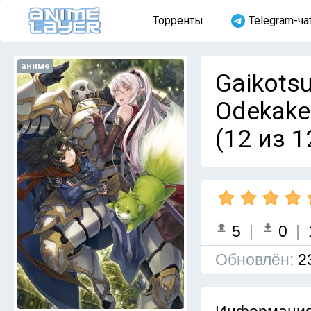
Торренты
Telegram-ча
аниме
Gaikotsu
Odekake
(12 из 1
5
|
0
|
Обновлён:
2