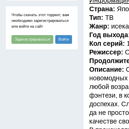
Информация
Страна:
Япо
Чтобы скачать этот торрент, вам
Тип:
ТВ
необходимо зарегистрироваться
Жанр:
исека
или войти на сайт
Год выхода
Зарегистрироваться
Войти
Кол серий:
Режиссер:
О
Продолжит
Описание:
новомодных 
любой возрас
фэнтези, в 
доспехах. Сл
да не просто
качестве св