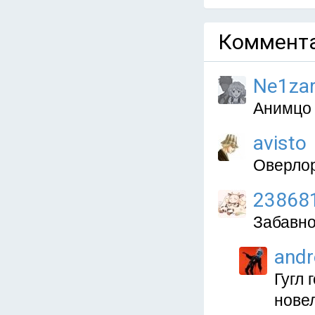
Коммента
Ne1za
Анимцо 
avisto
Оверлор
23868
Забавно
and
Гугл 
нове