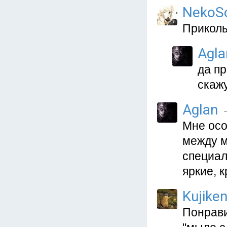
NekoSo
Приколь
Agla
да п
скаж
Aglan
—
Мне осо
между м
специал
яркие, 
Kujiken
Понрави