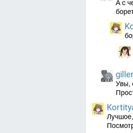
А с ч
боре
Ko
бо
gille
Увы, 
Прос
Kortit
Лучшое,
Посмотр