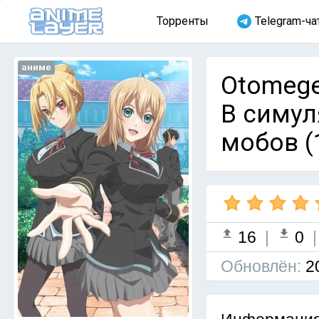
Торренты
Telegram-ча
аниме
Otomege 
В симул
мобов (
16
|
0
Обновлён:
2