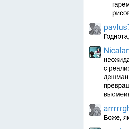
гаре
рисов
pavlus
Годнота
Nicala
неожида
с реали
дешманс
превращ
высмеи
arrrrrg
Боже, я