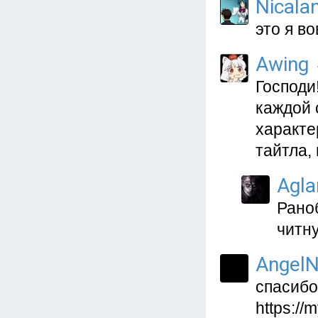
Nicala
это я в
Awing
Господи
каждой с
характе
тайтла,
Agla
Рано
читн
AngelN
спасибо
https://