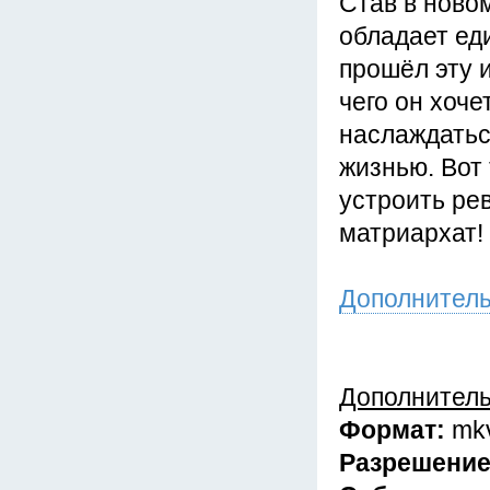
Став в ново
обладает ед
прошёл эту и
чего он хоче
наслаждатьс
жизнью. Вот
устроить ре
матриархат!
Дополнител
Дополнител
Формат:
mk
Разрешени