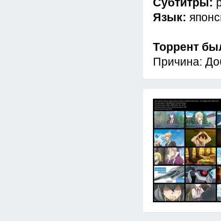
Субтитры:
Язык:
японс
Торрент бы
Причина: До