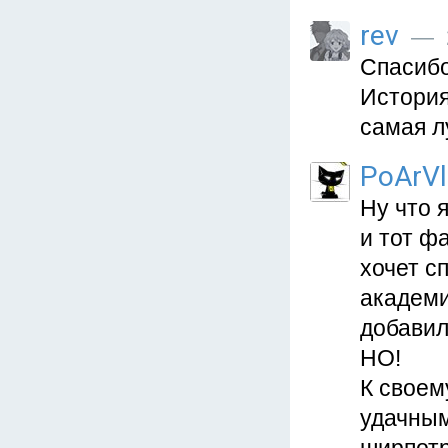
rev
— 2
Спасибо
История
самая л
PoArVl
Ну что 
и тот фа
хочет с
академи
добавил.
НО!
К своем
удачным