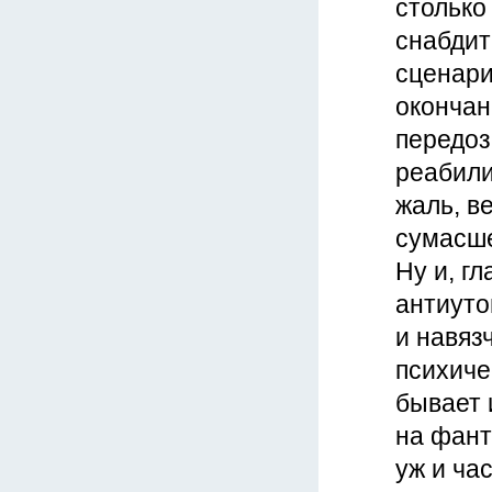
столько
снабдит
сценари
окончан
передоз
реабили
жаль, в
сумасше
Ну и, г
антиуто
и навяз
психиче
бывает 
на фант
уж и ча