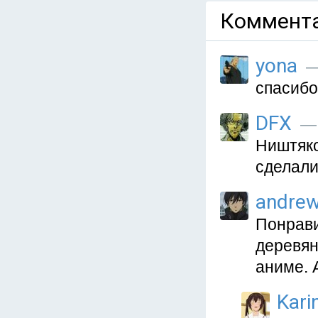
Коммента
yona
—
спасибо
DFX
— 
Ништяко
сделали
andre
Понрави
деревян
аниме. 
Kari