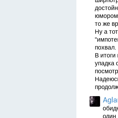
ширпотр
достойн
юмором,
то же в
Ну а то
"импоте
похвал.
В итоги
упадка 
посмотр
Надеюсь
продолж
Agla
обид
один 