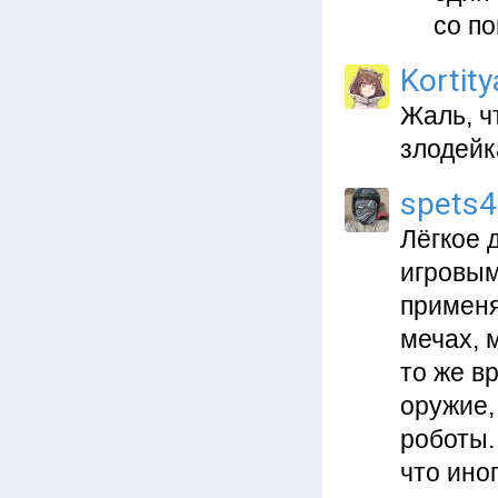
со п
Kortit
Жаль, чт
злодейк
spets
Лёгкое 
игровым
применя
мечах, 
то же в
оружие,
роботы.
что ино