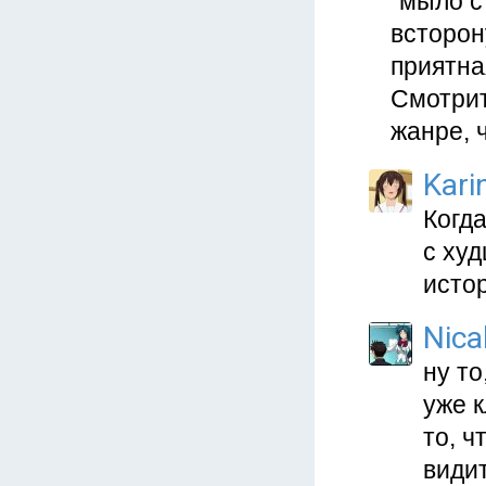
"мыло с
всторон
приятна
Смотрит
жанре, 
Kari
Когд
с ху
исто
Nica
ну то
уже к
то, чт
види