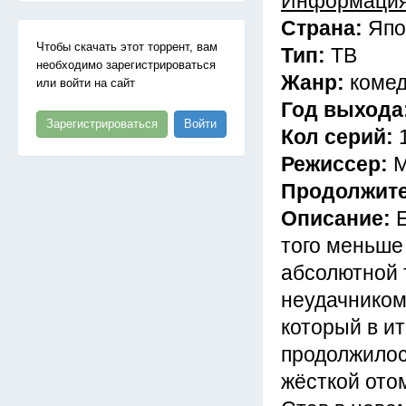
Информация
Страна:
Япо
Чтобы скачать этот торрент, вам
Тип:
ТВ
необходимо зарегистрироваться
Жанр:
комед
или войти на сайт
Год выхода
Зарегистрироваться
Войти
Кол серий:
Режиссер:
М
Продолжит
Описание:
Е
того меньше
абсолютной 
неудачником
который в ит
продолжилось
жёсткой ото