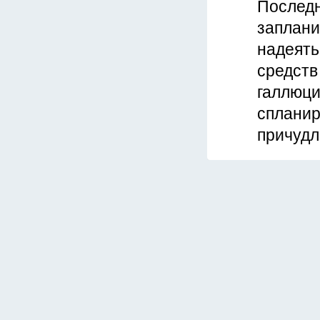
Последн
заплани
надеять
средств
галлюци
спланир
причудл