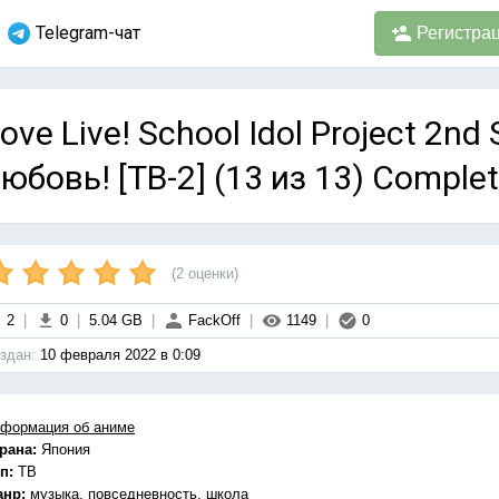
Telegram-чат
Регистра
ove Live! School Idol Project 2n
юбовь! [ТВ-2] (13 из 13) Comple
(
2
оценки)
2
|
0
|
5.04 GB
|
FackOff
|
1149
|
0
здан:
10 февраля 2022 в 0:09
формация об аниме
рана:
Япония
п:
ТВ
анр:
музыка, повседневность, школа