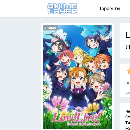
Торренты
аниме
L
л
Cо
Ин
Ст
Ти
Ж