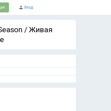
Вход
ция
d Season / Живая
te