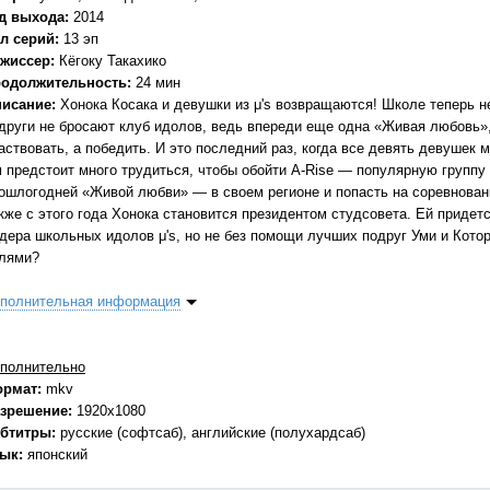
д выхода:
2014
л серий:
13 эп
жиссер:
Кёгоку Такахико
одолжительность:
24 мин
исание:
Хонока Косака и девушки из μ's возвращаются! Школе теперь не
други не бросают клуб идолов, ведь впереди еще одна «Живая любовь»,
аствовать, а победить. И это последний раз, когда все девять девушек м
 предстоит много трудиться, чтобы обойти A-Rise — популярную группу
ошлогодней «Живой любви» — в своем регионе и попасть на соревнован
кже с этого года Хонока становится президентом студсовета. Ей придет
дера школьных идолов μ's, но не без помощи лучших подруг Уми и Кото
лями?
полнительная информация
полнительно
ормат:
mkv
зрешение:
1920х1080
бтитры:
русские (софтсаб), английские (полухардсаб)
зык:
японский