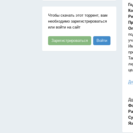
Го
Ко
Чтобы скачать этот торрент, вам
Ре
необходимо зарегистрироваться
Пр
или войти на сайт
Оп
по
уч
Зарегистрироваться
Войти
Им
пр
Та
ли
це
До
До
Ф
Ра
Су
Я