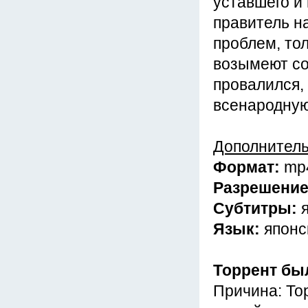
уставшего и
правитель на
проблем, тол
возымеют со
провалился,
всенародную
Дополнител
Формат:
mp
Разрешени
Субтитры:
Язык:
японс
Торрент бы
Причина: То