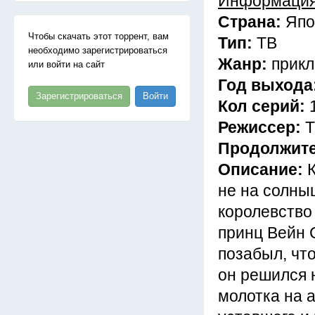
Информация
Страна:
Япо
Чтобы скачать этот торрент, вам
Тип:
ТВ
необходимо зарегистрироваться
Жанр:
прикл
или войти на сайт
Год выхода
Зарегистрироваться
Войти
Кол серий:
Режиссер:
Т
Продолжит
Описание:
не на солны
королевство
принц Вейн 
позабыл, что
он решился 
молотка на 