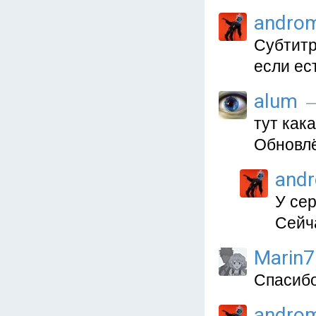
andro
Субтитр
если ес
alum
—
тут как
Обновлё
and
У сер
Сейч
Marin7
Спасибо
andro