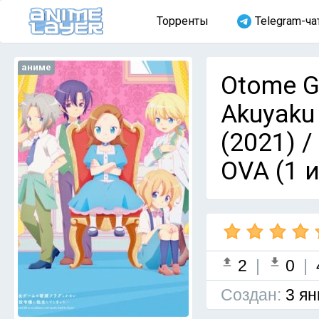
Торренты
Telegram-ча
аниме
Otome G
Akuyaku 
(2021) 
OVA (1 и
2
|
0
|
Cоздан:
3 ян