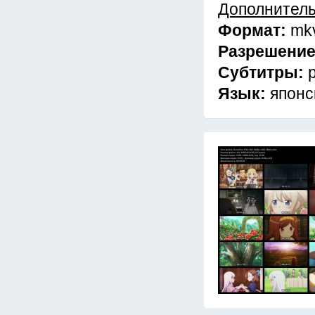
Дополнител
Формат:
mk
Разрешени
Субтитры:
Язык:
японс