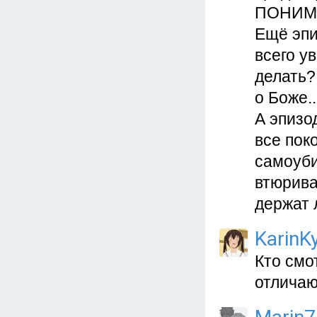
ПОНИМАЕ
Ещё эпи
всего у
делать?
о Боже...
А эпизо
все пок
самоуби
втюрива
держат
KarinKy
Кто смо
отличаю