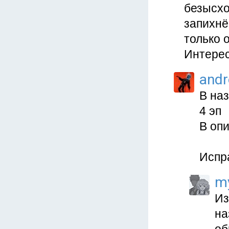
безысхо
запихнё
только 
Интерес
and
В на
4 эп
В опи
Испр
m
Из
на