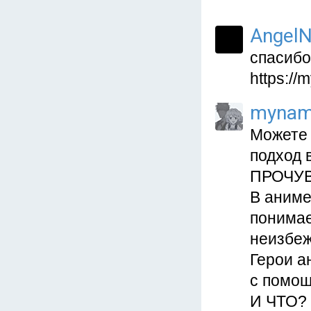
AngelN
спасибо
https://
mynam
Можете 
подход 
ПРОЧУВ
В аниме
понимае
неизбеж
Герои а
с помощ
И ЧТО? 