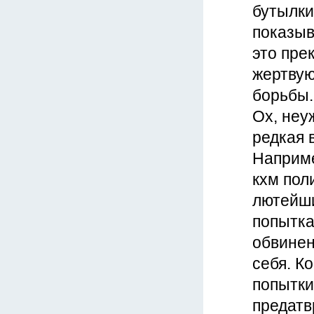
бутылки
показыв
это пре
жертвую
борьбы. 
Ох, неу
редкая 
Наприме
кхм пол
лютейши
попытка
обвинен
себя. К
попытки
предатв