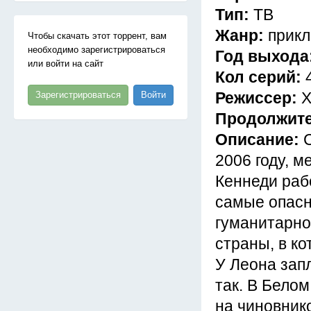
Тип:
ТВ
Жанр:
прик
Чтобы скачать этот торрент, вам
необходимо зарегистрироваться
Год выхода
или войти на сайт
Кол серий:
Режиссер:
Х
Зарегистрироваться
Войти
Продолжит
Описание:
С
2006 году, м
Кеннеди раб
самые опасн
гуманитарно
страны, в ко
У Леона зап
так. В Бело
на чиновнико