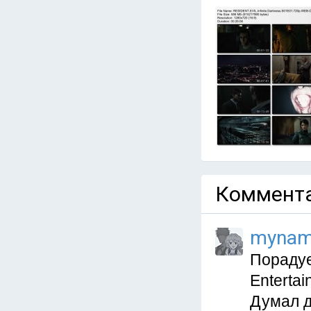
Коммента
mynam
Порадуе
Entertai
Думал д