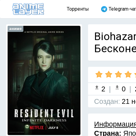
Торренты
Telegram-ча
аниме
Biohazar
Бесконе
2
|
0
|
Cоздан:
21 н
Информация
Страна:
Япо