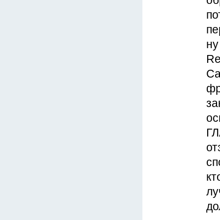
об
по
пе
ну
Re
Ca
фр
за
ос
ГЛ
от
сп
кт
лу
до