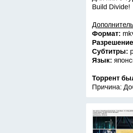
Build Divide!
Дополнител
Формат:
mk
Разрешени
Субтитры:
Язык:
японс
Торрент бы
Причина: До