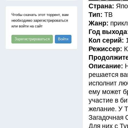
Страна:
Япо
Тип:
ТВ
Чтобы скачать этот торрент, вам
необходимо зарегистрироваться
Жанр:
прик
или войти на сайт
Год выхода
Кол серий:
Зарегистрироваться
Войти
Режиссер:
К
Продолжит
Описание:
решается ваш
исполнит люб
ему может бр
участие в б
желание. У 
Загадочная 
Для них с Ту