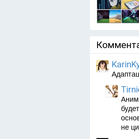
Коммента
KarinKy
Адаптац
Tirni
Аниме
будет
основ
не ц