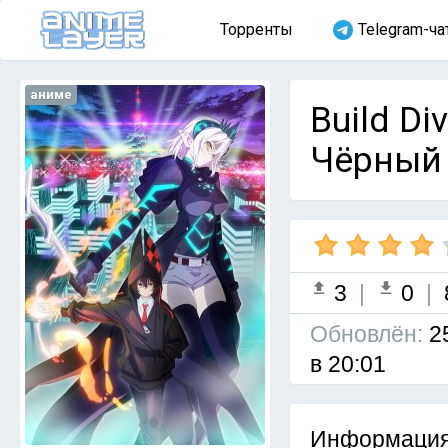
Торренты
Telegram-ча
аниме
Build Di
Чёрный 
3
|
0
|
Обновлён:
2
в 20:01
Информация