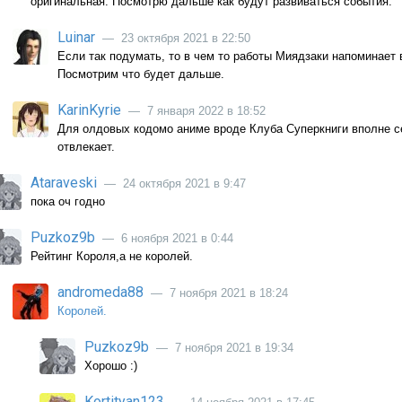
оригинальная. Посмотрю дальше как будут развиваться события.
Luinar
— 23 октября 2021 в 22:50
Если так подумать, то в чем то работы Миядзаки напоминает 
Посмотрим что будет дальше.
KarinKyrie
— 7 января 2022 в 18:52
Для олдовых кодомо аниме вроде Клуба Суперкниги вполне се
отвлекает.
Ataraveski
— 24 октября 2021 в 9:47
пока оч годно
Puzkoz9b
— 6 ноября 2021 в 0:44
Рейтинг Короля,а не королей.
andromeda88
— 7 ноября 2021 в 18:24
Королей.
Puzkoz9b
— 7 ноября 2021 в 19:34
Хорошо :)
Kortityan123