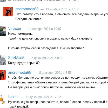
andromeda88
— 13 ноября 2021 в 17:56
Нет, потому что я болела, а обновить все раздачи вчера не ус
Сегодня обновлю.
Viruson
— 14 ноября 2021 в 19:07
Начал смотреть.
Такой - о детская рисовка и сказка, на изи буду смотреть
В конце второй серии разрыдался. Вы шо творите?
SiteMan5
— 7 декабря 2021 в 0:52
Когда будет серия 8?
andromeda88
— 11 декабря 2021 в 6:53
Чтобы больше не возникало вопросов по поводу названия, обратит
Это официальная обложка первого тома блюрей диска, на которой о
Не говоря уже о смысловой нагрузке, которое несёт аниме.
Laidor
— 11 декабря 2021 в 17:22
Ну наконец то теперь все понятно, после 9 серии, почему первый 
такой слабый.