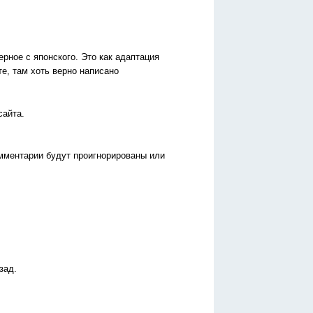
ерное с японского. Это как адаптация
те, там хоть верно написано
сайта.
омментарии будут проигнорированы или
зад.