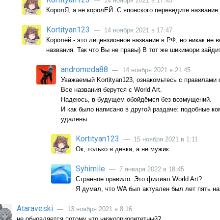
— 14 ноября 2021 в 17:45
КоролЯ, а не королЕЙ. С японского переведите название.
Kortityan123
— 14 ноября 2021 в 17:47
Королей - это лицензионное название в РФ, но никак не в
названия. Так что Вы не правы) В тот же шикимори зайди
andromeda88
— 14 ноября 2021 в 21:45
Уважаемый Kortityan123, ознакомьтесь с правилами 
Все названия берутся с World Art.
Надеюсь, в будущем обойдёмся без возмущений.
И как было написано в другой раздаче: подобные к
удалены.
Kortityan123
— 15 ноября 2021 в 1:11
Ок, только я девка, а не мужик
Syhimile
— 7 января 2022 в 18:45
Странное правило. Это филиал World Art?
Я думал, что WA был актуален был лет пять на
Ataraveski
— 13 ноября 2021 в 8:16
не обновляется потому что низкоприоритетный?