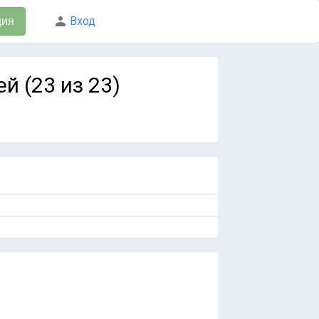
Вход
ция
й (23 из 23)