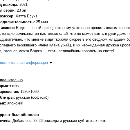
д выхода:
2021
л серий:
23 эп
жиссер:
Хатта Ёсукэ
одолжительность:
25 мин
исание:
Бодж — юный принц, которому уготовано править целым короле
стоящие великаны, он настолько слаб, что не может взять в руки даже н
удивительно, что многие видят короля скорее в его сводном младшем б
следнего выжившего члена клана убийц, и их неожиданная дружба броса
о, главная мечта Боджа — стать величайшим королём на свете!
полнительная информация
полнительно
ормат:
mkv
зрешение:
1920x1080
бтитры:
русские (софтсаб)
зык:
японский
ррент был обновлен
ичина: Добавлены 22-23 эпизоды и русские субтитры к ним.