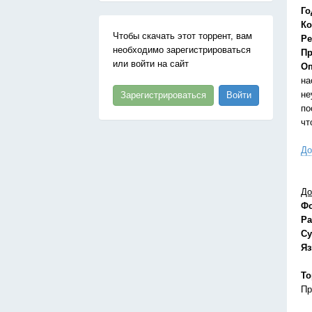
Го
Ко
Чтобы скачать этот торрент, вам
Ре
необходимо зарегистрироваться
Пр
или войти на сайт
Оп
на
не
Зарегистрироваться
Войти
по
чт
До
До
Ф
Ра
Су
Я
То
Пр