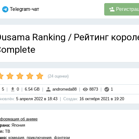
Telegram-чат
Регистра
usama Ranking / Рейтинг короле
Complete
(
24
оценки)
5
|
0
|
6.54 GB
|
andromeda88
|
8873
|
1
новлён:
5 апреля 2022 в 18:43
|
Cоздан:
16 октября 2021 в 19:20
формация об аниме
рана:
Япония
п:
ТВ
анр:
комедия, приключения, фэнтези