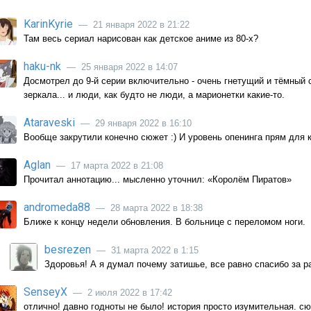
KarinKyrie
— 21 января 2022 в 21:22
Там весь сериал нарисован как детское аниме из 80-х?
haku-nk
— 25 января 2022 в 14:07
Досмотрел до 9-й серии включительно - очень гнетущий и тёмный 
зеркала... и люди, как будто не люди, а марионетки какие-то.
Ataraveski
— 29 января 2022 в 16:10
Вообще закрутили конечно сюжет :) И уровень опенинга прям для к
Aglan
— 17 марта 2022 в 21:08
Прочитал аннотацию... мысленно уточнил: «Королём Пиратов»
andromeda88
— 28 марта 2022 в 18:38
Ближе к концу недели обновления. В больнице с переломом ноги.
besrezen
— 31 марта 2022 в 1:15
Здоровья! А я думал почему затишье, все равно спасибо за р
SenseyX
— 2 июля 2022 в 17:42
отлично! давно годноты не было! история просто изумительная. сю