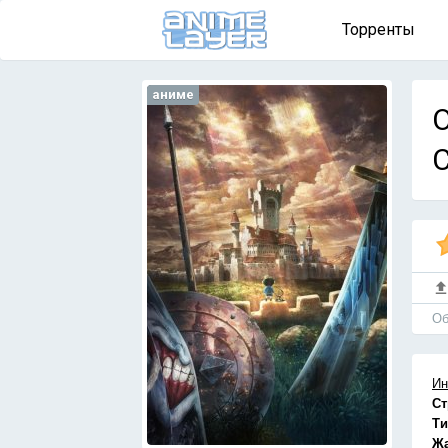
Торренты
аниме
O
Об
Ин
Ст
Ти
Ж