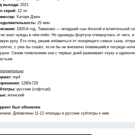
д выхода:
2021
л серий:
12 эп
жиссер:
Хатори Дзюн
одолжительность:
25 мин
исание:
1920-й год. Тамахико — младший сын богатой и влиятельной с
 не знал нужды в чём-либо. Но однажды фортуна отвернулась от него, и 
авую руку. Его отец, решив избавиться от позорящего семью сына, отпр
роятно, с ума бы сошёл, если бы не внезапно появившийся посреди ночи
зуки. Своим появлением она с первых дней развеивает скуку и одиноче
астьем.
полнительно
ормат:
mp4
зрешение:
1280x720
бтитры:
русские (софтсаб)
зык:
японский
ррент был обновлен
ичина: Добавлены 11-12 эпизоды и русские субтитры к ним.