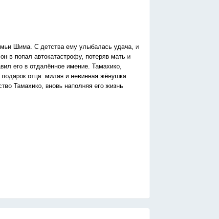
емьи Шима. С детства ему улыбалась удача, и
он в попал автокатастрофу, потеряв мать и
авил его в отдалённое имение. Тамахико,
 подарок отца: милая и невинная жёнушка
ство Тамахико, вновь наполняя его жизнь