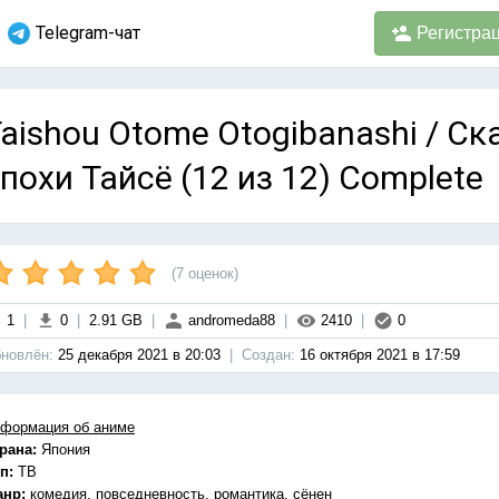
Telegram-чат
Регистра
aishou Otome Otogibanashi / Ск
похи Тайсё (12 из 12) Complete
(
7
оценок)
1
|
0
|
2.91 GB
|
andromeda88
|
2410
|
0
новлён:
25 декабря 2021 в 20:03
|
Cоздан:
16 октября 2021 в 17:59
формация об аниме
рана:
Япония
п:
ТВ
анр:
комедия, повседневность, романтика, сёнен