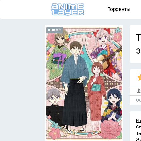
Торренты
аниме
T
э
Об
Ин
Ст
Ти
Ж