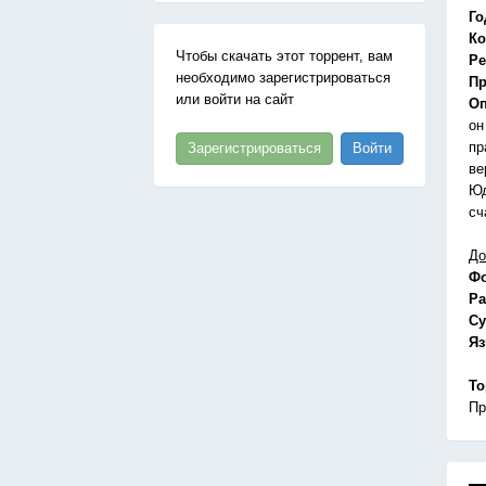
Го
Ко
Чтобы скачать этот торрент, вам
Ре
необходимо зарегистрироваться
Пр
или войти на сайт
Оп
он
пр
Зарегистрироваться
Войти
ве
Юд
сч
До
Ф
Ра
Су
Я
То
Пр