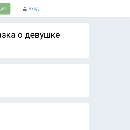
Вход
ция
азка о девушке