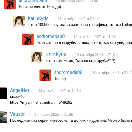
andromeda88
— 14 октября 2021 в 20:40
На скринлисте 16 кадр)
KarinKyrie
— 14 октября 2021 в 21:02
Так в 100500 шоу есть кринжовая граффика, тот же Гобл
andromeda88
— 14 октября 2021 в 21:34
Не знаю, но я вырубила, после того, как его увидела
KarinKyrie
— 14 октября 2021 в 21:37
Как в том меме, "страшна, вырубай" ?)
andromeda88
— 14 октября 2021 в 21:4
Точно)
AngelNet
— 30 декабря 2021 в 19:18
спасибо.
https://myanimelist.net/anime/49292
Viruson
— 1 января 2022 в 21:56
Последние три серии интересны, а до них - нудятина. Что-то было