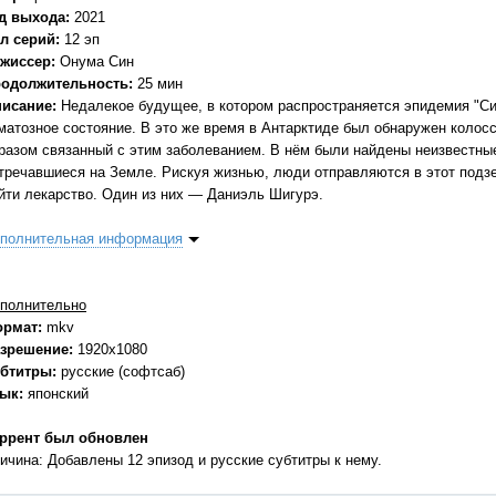
д выхода:
2021
л серий:
12 эп
жиссер:
Онума Син
одолжительность:
25 мин
исание:
Недалекое будущее, в котором распространяется эпидемия "
матозное состояние. В это же время в Антарктиде был обнаружен колос
разом связанный с этим заболеванием. В нём были найдены неизвестны
тречавшиеся на Земле. Рискуя жизнью, люди отправляются в этот подзе
йти лекарство. Один из них — Даниэль Шигурэ.
полнительная информация
полнительно
ормат:
mkv
зрешение:
1920x1080
бтитры:
русские (софтсаб)
зык:
японский
ррент был обновлен
ичина: Добавлены 12 эпизод и русские субтитры к нему.