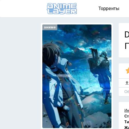
Торренты
аниме
D
П
Об
Ин
Ст
Ти
Ж