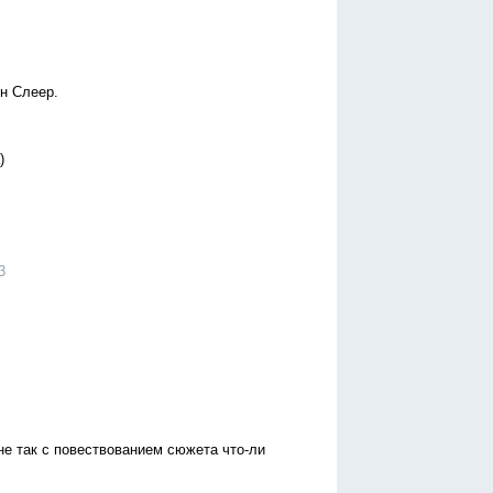
ин Слеер.
)
3
 не так с повествованием сюжета что-ли