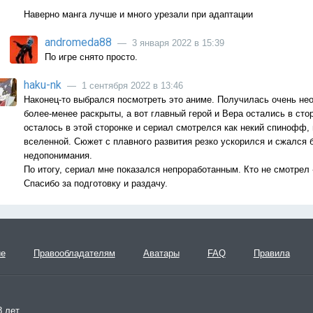
Наверно манга лучше и много урезали при адаптации
andromeda88
— 3 января 2022 в 15:39
По игре снято просто.
haku-nk
— 1 сентября 2022 в 13:46
Наконец-то выбрался посмотреть это аниме. Получилась очень не
более-менее раскрыты, а вот главный герой и Вера остались в сто
осталось в этой сторонке и сериал смотрелся как некий спинофф, 
вселенной. Сюжет с плавного развития резко ускорился и сжался 
недопонимания.
По итогу, сериал мне показался непроработанным. Кто не смотрел -
Спасибо за подготовку и раздачу.
ие
Правообладателям
Аватары
FAQ
Правила
 лет.