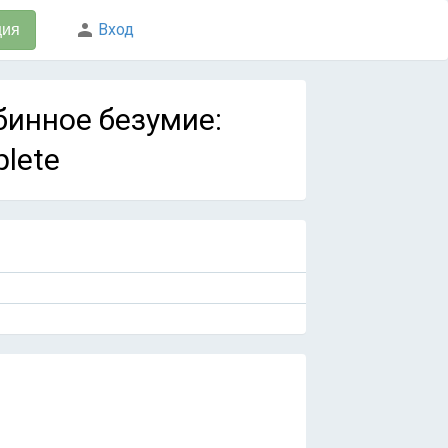
Вход
ция
лубинное безумие:
plete