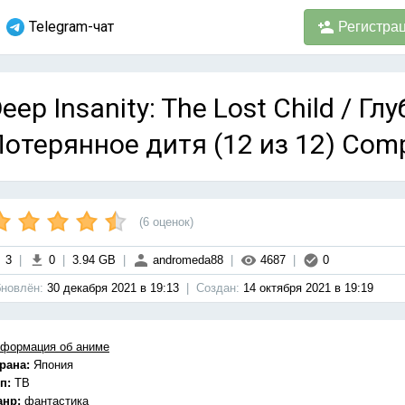
Telegram-чат
Регистра
eep Insanity: The Lost Child / Г
отерянное дитя (12 из 12) Com
(
6
оценок)
3
|
0
|
3.94 GB
|
andromeda88
|
4687
|
0
новлён:
30 декабря 2021 в 19:13
|
Cоздан:
14 октября 2021 в 19:19
формация об аниме
рана:
Япония
п:
ТВ
анр:
фантастика