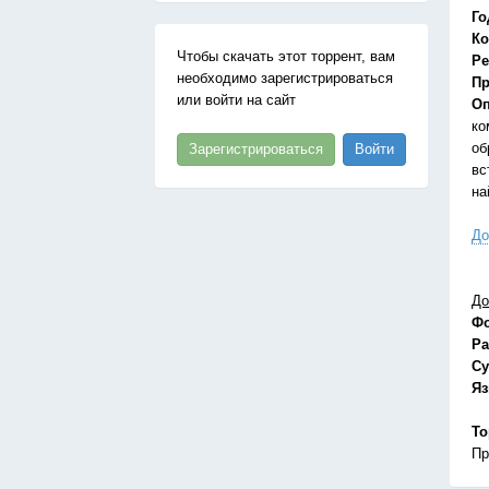
Го
Ко
Чтобы скачать этот торрент, вам
Ре
необходимо зарегистрироваться
Пр
или войти на сайт
Оп
ко
об
Зарегистрироваться
Войти
вс
на
До
До
Ф
Ра
Су
Я
То
Пр