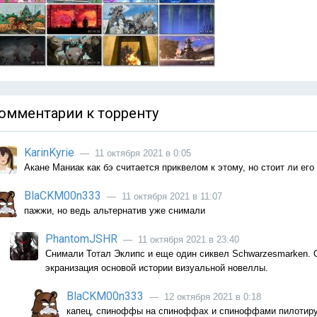
омментарии к торренту
KarinKyrie
— 11 октября 2021 в 0:05
Акане Маниак как бэ считается приквелом к этому, но стоит ли его
BlaCKM00n333
— 11 октября 2021 в 11:07
пажжи, но ведь альтернатив уже снимали
PhantomJSHR
— 11 октября 2021 в 23:40
Снимали Тотал Эклипс и еще один сиквел Schwarzesmarken. Он
экранизация основой истории визуальной новеллы.
BlaCKM00n333
— 12 октября 2021 в 0:18
капец, спиноффы на спиноффах и спиноффами пилотир