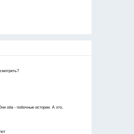
 смотреть?
и оба - побочные истории. А это,
уют