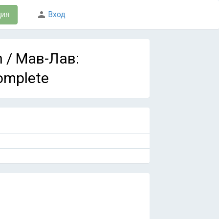
Вход
ция
n / Мав-Лав:
omplete