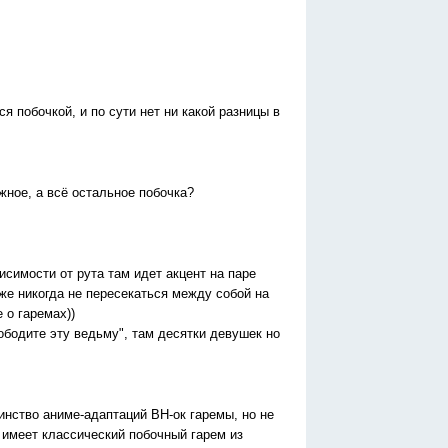
ся побочкой, и по сути нет ни какой разницы в
жное, а всё остальное побочка?
висимости от рута там идет акцент на паре
же никогда не пересекаться между собой на
 о гаремах))
бодите эту ведьму", там десятки девушек но
нство аниме-адаптаций ВН-ок гаремы, но не
 имеет классический побочный гарем из