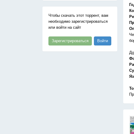
Го
Ко
Чтобы скачать этот торрент, вам
Ре
необходимо зарегистрироваться
Пр
или войти на сайт
Оп
Че
бо
Зарегистрироваться
Войти
До
Ф
Ра
Су
Я
То
Пр