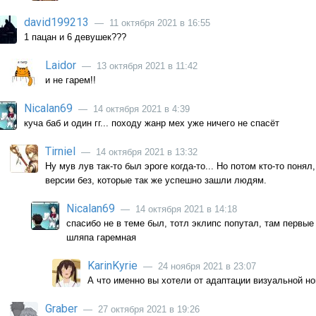
david199213
— 11 октября 2021 в 16:55
1 пацан и 6 девушек???
Laidor
— 13 октября 2021 в 11:42
и не гарем!!
Nicalan69
— 14 октября 2021 в 4:39
куча баб и один гг... походу жанр мех уже ничего не спасёт
Tirniel
— 14 октября 2021 в 13:32
Ну мув лув так-то был эроге когда-то... Но потом кто-то поня
версии без, которые так же успешно зашли людям.
Nicalan69
— 14 октября 2021 в 14:18
спасибо не в теме был, тотл эклипс попутал, там первые
шляпа гаремная
KarinKyrie
— 24 ноября 2021 в 23:07
А что именно вы хотели от адаптации визуальной н
Graber
— 27 октября 2021 в 19:26