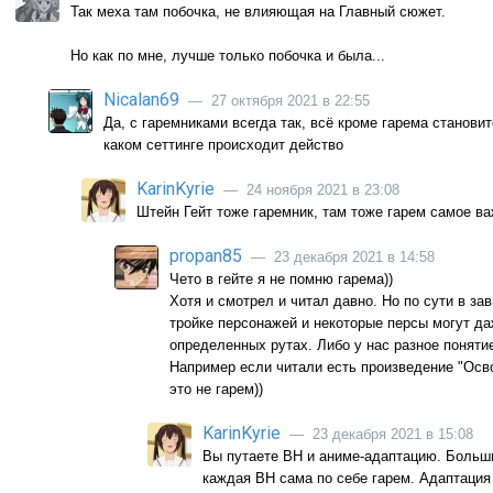
Так меха там побочка, не влияющая на Главный сюжет.
Но как по мне, лучше только побочка и была...
Nicalan69
— 27 октября 2021 в 22:55
Да, с гаремниками всегда так, всё кроме гарема становит
каком сеттинге происходит действо
KarinKyrie
— 24 ноября 2021 в 23:08
Штейн Гейт тоже гаремник, там тоже гарем самое ва
propan85
— 23 декабря 2021 в 14:58
Чето в гейте я не помню гарема))
Хотя и смотрел и читал давно. Но по сути в за
тройке персонажей и некоторые персы могут да
определенных рутах. Либо у нас разное понятие
Например если читали есть произведение "Осво
это не гарем))
KarinKyrie
— 23 декабря 2021 в 15:08
Вы путаете ВН и аниме-адаптацию. Больши
каждая ВН сама по себе гарем. Адаптация