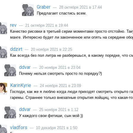
Graber
— 28 октября 2021 в 17:44
Предлагает спастись всем.
rev
— 21 октября 2021 в 19:44
Качество рисовки в третьей серии моментами просто отстойно. Та
манге. Интересно будет ли законченное или опять на середине обо
ddzirt
— 20 ноября 2021 в 22:25
Как всегда без пол литра не разберешься, в какому порядке, что с
ddvar
— 20 ноября 2021 в 23:04
Почему нельзя смотреть просто по порядку?)
KarinKyrie
— 24 ноября 2021 в 23:09
Господи, как же я люблю когда люди приходят смотреть открыто га
гаремы. Страннее только внезапные открытия яойщиц, что какая-т
ddvar
— 25 ноября 2021 в 1:12
У каждого свои фетиши, сын мой ))
vladfors
— 10 декабря 2021 в 1:50