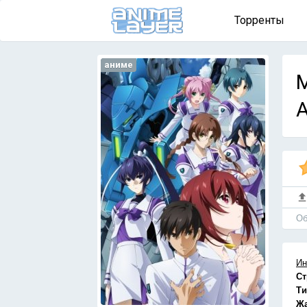
Торренты
аниме
M
А
Об
Ин
Ст
Ти
Ж