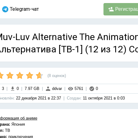
Telegram-чат
Регистра
uv-Luv Alternative The Animatio
льтернатива [ТВ-1] (12 из 12) C
(
8
оценок)
3
|
0
|
7.97 GB
|
ddvar
|
5761
|
0
новлён:
22 декабря 2021 в 22:37
|
Cоздан:
11 октября 2021 в 0:03
формация об аниме
рана:
Япония
п:
ТВ
анр:
приключения