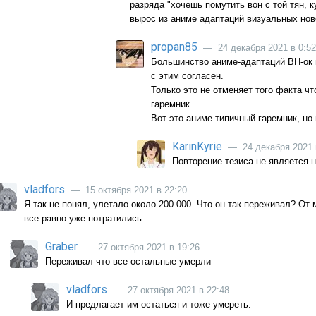
разряда "хочешь помутить вон с той тян, 
вырос из аниме адаптаций визуальных нов
propan85
— 24 декабря 2021 в 0:52
Большинство аниме-адаптаций ВН-ок г
с этим согласен.
Только это не отменяет того факта чт
гаремник.
Вот это аниме типичный гаремник, но
KarinKyrie
— 24 декабря 2021 
Повторение тезиса не является 
vladfors
— 15 октября 2021 в 22:20
Я так не понял, улетало около 200 000. Что он так переживал? От
все равно уже потратились.
Graber
— 27 октября 2021 в 19:26
Переживал что все остальные умерли
vladfors
— 27 октября 2021 в 22:48
И предлагает им остаться и тоже умереть.