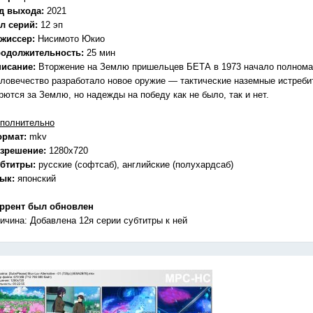
д выхода:
2021
л серий:
12 эп
жиссер:
Нисимото Юкио
одолжительность:
25 мин
исание:
Вторжение на Землю пришельцев БЕТА в 1973 начало полнома
ловечество разработало новое оружие — тактические наземные истребит
рются за Землю, но надежды на победу как не было, так и нет.
полнительно
ормат:
mkv
зрешение:
1280x720
бтитры:
русские (софтсаб), английские (полухардсаб)
зык:
японский
ррент был обновлен
ичина: Добавлена 12я серии субтитры к ней