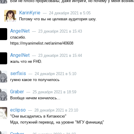
Бои не плохо прорисованы, даже интриги, но почему у меня возник
KarinKyrie
— 24 декабря 2021 в 5:05
Потому что вы не целевая аудитория шоу.
AngelNet
— 23 декабря 2021 в 15:43
спасибо.
https://myanimelist.net/anime/40608
AngelNet
— 23 декабря 2021 в 15:44
жаль что не FHD.
serfixis
— 24 декабря 2021 в 5:10
гумно какое то получилось
Graber
— 25 декабря 2021 в 18:59
Вообще ничем кончилось...
eclipso
— 28 декабря 2021 в 23:10
"Они высадились в Китакюсю"
Мда, потужний перевод, на уровне "МГУ финишед"