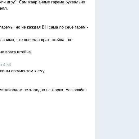
купи игру". Сам жанр аниме гарема буквально
елл.
аремы, но не каждая ВН сама по себе гарем -
о аниме, что новелла врат штейна - не
 не врата штейна
в 4:54
новым аргументом к ему.
 миллиардам не холодно не жарко. На корабль