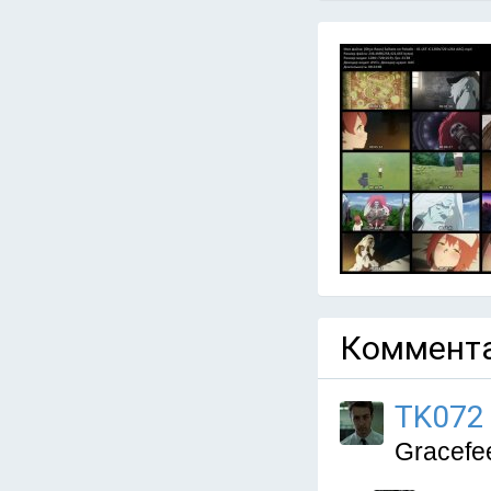
Коммента
TK072
Gracefeel