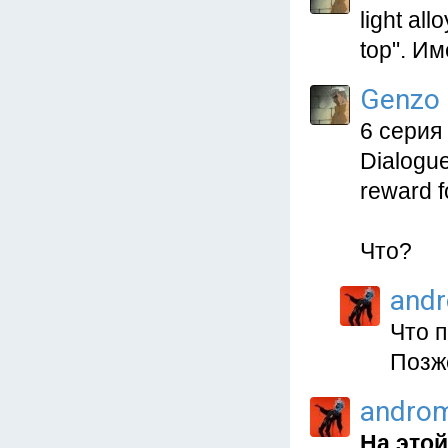
light al
top". И
Genzo
6 серия
Dialogue
reward f
Что?
and
Что п
Позж
andro
На этой