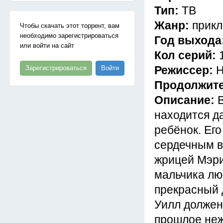
Тип:
ТВ
Жанр:
прикл
Чтобы скачать этот торрент, вам
необходимо зарегистрироваться
Год выхода
или войти на сайт
Кол серий:
Режиссер:
Н
Зарегистрироваться
Войти
Продолжит
Описание:
находится д
ребёнок. Ег
сердечным 
жрицей Мэри
мальчика люб
прекрасный 
Уилл должен
прошлое неж