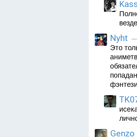
Kass
Полн
везд
Nyht
— 
Это тол
аниметв
обязате
попадан
фэнтез
TK0
исека
лично
Genzo