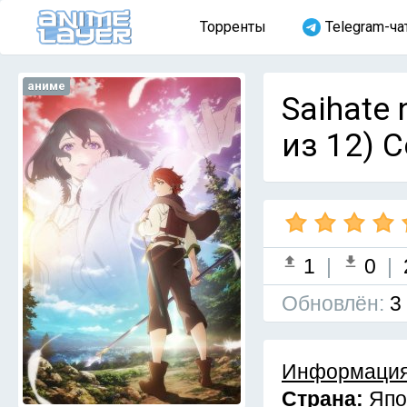
Торренты
Telegram-ча
аниме
Saihate
из 12) 
1
|
0
|
Обновлён:
3
Информация
Страна:
Япо