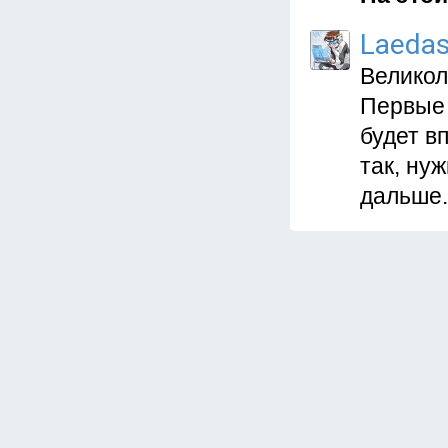
Laeda
Великол
Первые 
будет в
так, ну
дальше.