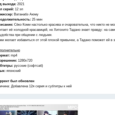
д выхода:
2021
л серий:
12 эп
жиссер:
Ватанабэ Аюму
одолжительность:
25 мин
исание:
Сёко Коми настолько красива и очаровательна, что никто не мо
итает её холодной красавицей, но Хитохито Тадано знает правду: на с
удобства при общении с людьми.
ми желает избавиться от этой плохой привычки, а Тадано поможет ей в 
полнительно
ормат:
mp4
зрешение:
1280x720
бтитры:
русские (софтсаб)
зык:
японский
ррент был обновлен
ичина: Добавлена 12я серия и субтитры к ней