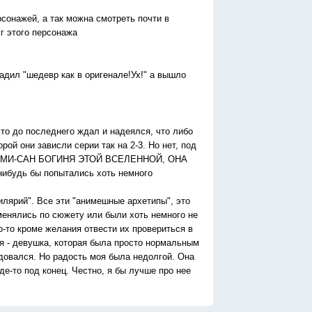
сонажей, а так можна смотреть почти в
г этого персонажа
 жадил "шедевр как в оригенале!Ух!" а вышло
о до последнего ждал и надеялся, что либо
рой они зависли серии так на 2-3. Но нет, под
Е, КОМИ-САН БОГИНЯ ЭТОЙ ВСЕЛЕННОЙ, ОНА
ибудь бы попытались хоть немного
дилярий". Все эти "анимешные архетипы", это
 менялись по сюжету или были хоть немного не
-то кроме желания отвести их провериться в
ня - девушка, которая была просто нормальным
довался. Но радость моя была недолгой. Она
де-то под конец. Честно, я бы лучше про нее