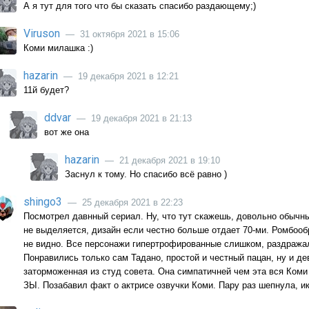
А я тут для того что бы сказать спасибо раздающему;)
Viruson
— 31 октября 2021 в 15:06
Коми милашка :)
hazarin
— 19 декабря 2021 в 12:21
11й будет?
ddvar
— 19 декабря 2021 в 21:13
вот же она
hazarin
— 21 декабря 2021 в 19:10
Заснул к тому. Но спасибо всё равно )
shingo3
— 25 декабря 2021 в 22:23
Посмотрел давнный сериал. Ну, что тут скажешь, довольно обычн
не выделяется, дизайн если честно больше отдает 70-ми. Ромбообр
не видно. Все персонажи гипертрофированные слишком, раздража
Понравились только сам Тадано, простой и честный пацан, ну и дев
заторможенная из студ совета. Она симпатичней чем эта вся Коми 
ЗЫ. Позабавил факт о актрисе озвучки Коми. Пару раз шепнула, ик