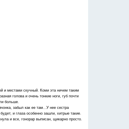
ый и местами скучный. Коми эта ничем таким
азная голова и очень тонкие ноги, губ почти
ли больше.
чонка, забыл как ее там...У нее сестра
будет, и глаза особенно зашли, хитрые такие.
нула и все, гонорар выписан, щикарно просто.