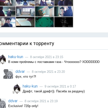
омментарии к торренту
haku-kun
— 8 октября 2021 в 23:15
В коми проблемы с поставками газа - Чтооооооо? XDDDDDDD
ddvar
— 8 октября 2021 в 23:20
фух, кто тут?!
haku-kun
— 9 октября 2021 в 0:17
Драфт, такой драфт)). Пасиба за раздачу)
ddvar
— 8 октября 2021 в 23:19
Exclusive! 720р only!