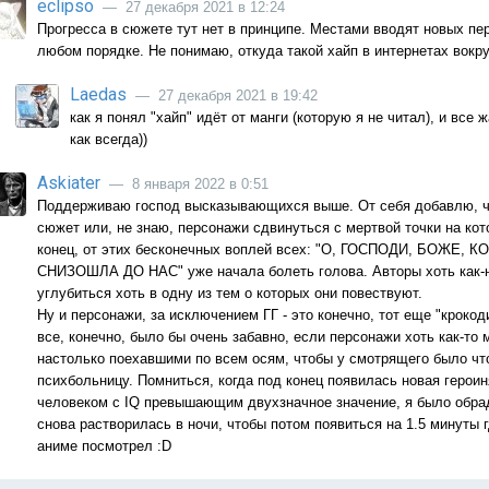
eclipso
— 27 декабря 2021 в 12:24
Прогресса в сюжете тут нет в принципе. Местами вводят новых пер
любом порядке. Не понимаю, откуда такой хайп в интернетах вокру
Laedas
— 27 декабря 2021 в 19:42
как я понял "хайп" идёт от манги (которую я не читал), и все
как всегда))
Askiater
— 8 января 2022 в 0:51
Поддерживаю господ высказывающихся выше. От себя добавлю, чт
сюжет или, не знаю, персонажи сдвинуться с мертвой точки на кото
конец, от этих бесконечных воплей всех: "О, ГОСПОДИ, БОЖ
СНИЗОШЛА ДО НАС" уже начала болеть голова. Авторы хоть как-н
углубиться хоть в одну из тем о которых они повествуют.
Ну и персонажи, за исключением ГГ - это конечно, тот еще "кроко
все, конечно, было бы очень забавно, если персонажи хоть как-то
настолько поехавшими по всем осям, чтобы у смотрящего было что
психбольницу. Помниться, когда под конец появилась новая герои
человеком с IQ превышающим двухзначное значение, я было обра
снова растворилась в ночи, чтобы потом появиться на 1.5 минуты г
аниме посмотрел :D