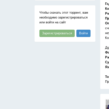
Го
Ко
Чтобы скачать этот торрент, вам
Ре
необходимо зарегистрироваться
Пр
или войти на сайт
Оп
сч
не
Зарегистрироваться
Войти
Ко
До
Ф
Ра
Су
Я
То
Пр