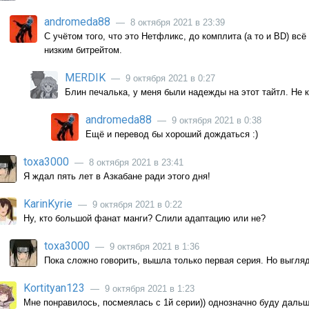
andromeda88
— 8 октября 2021 в 23:39
С учётом того, что это Нетфликс, до комплита (а то и BD) всё
низким битрейтом.
MERDIK
— 9 октября 2021 в 0:27
Блин печалька, у меня были надежды на этот тайтл. Не 
andromeda88
— 9 октября 2021 в 0:38
Ещё и перевод бы хороший дождаться :)
toxa3000
— 8 октября 2021 в 23:41
Я ждал пять лет в Азкабане ради этого дня!
KarinKyrie
— 9 октября 2021 в 0:22
Ну, кто большой фанат манги? Слили адаптацию или не?
toxa3000
— 9 октября 2021 в 1:36
Пока сложно говорить, вышла только первая серия. Но выгляд
Kortityan123
— 9 октября 2021 в 1:23
Мне понравилось, посмеялась с 1й серии)) однозначно буду даль