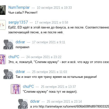
NumTemplar
— 10 октября 2021 в 19:33
Чьи сабы? Респект!
sergiy1357
— 17 октября 2021 в 0:58
Ep02, ED идёт в этой raw-ке до бонуса, а не после. Соответственно
заключающей песне, а не после неё.
ddvar
— 17 октября 2021 в 9:11
поправил
chuPC
— 24 октября 2021 в 23:22
Это, и, пожалуй, "Слепим кружку" - вот и всё. что жду от этого сезо
ddvar
— 25 октября 2021 в 11:03
Так и знал что зря трачу время на остальные раздачи!
chuPC
— 25 октября 2021 в 13:37
"Слепим кружку" пока тут не видел).
ddvar
— 25 октября 2021 в 23:14
а это http://animelayer.ru/torrent/606b608ffd897800332