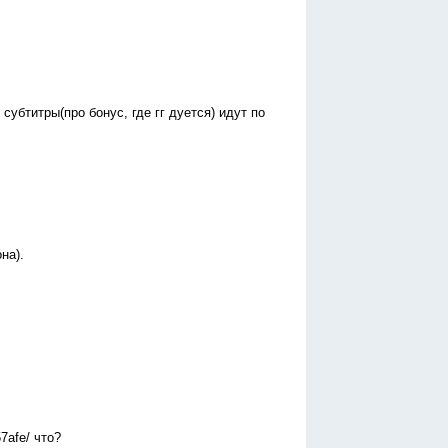
 субтитры(про бонус, где гг дуется) идут по
на).
57afe/ что?