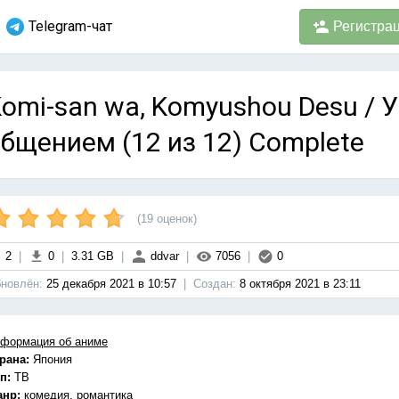
Telegram-чат
Регистра
omi-san wa, Komyushou Desu / 
бщением (12 из 12) Complete
(
19
оценок)
2
|
0
|
3.31 GB
|
ddvar
|
7056
|
0
новлён:
25 декабря 2021 в 10:57
|
Cоздан:
8 октября 2021 в 23:11
формация об аниме
рана:
Япония
п:
ТВ
анр:
комедия, романтика