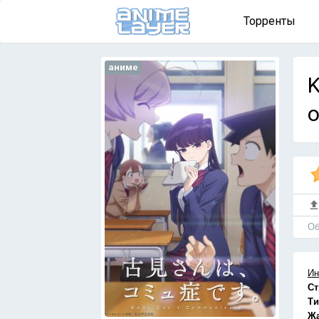
Торренты
аниме
K
о
Об
Ин
Ст
Ти
Ж