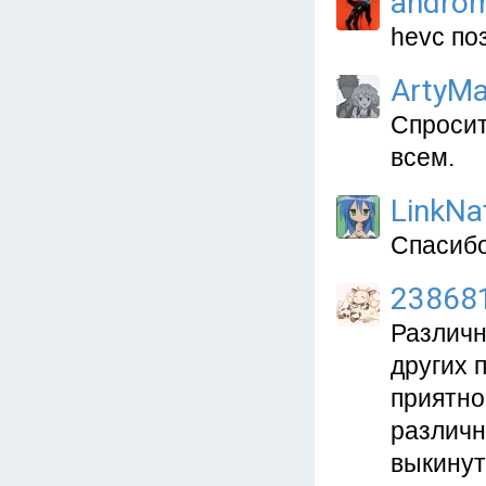
andro
hevc по
ArtyMa
Спросит
всем.
LinkNa
Спасибо
23868
Различн
других 
приятно
различн
выкинут