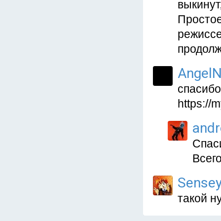
выкинут
Простое
режиссе
продолж
AngelN
спасибо,
https://
and
Спас
Всег
Sense
такой н