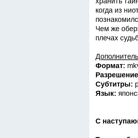
хранить тай
когда из нио
познакомилс
Чем же оберн
плечах судьб
Дополнител
Формат:
mk
Разрешени
Субтитры:
Язык:
японс
С наступаю