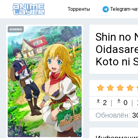
Торренты
Telegram-ча
аниме
Shin no 
Oidasare
Koto ni 
2
|
0
|
Обновлён:
3