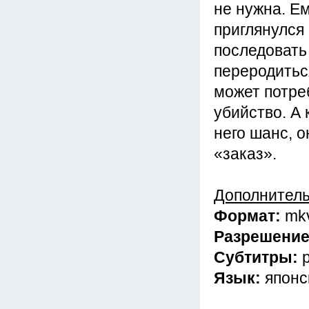
не нужна. Ем
приглянулся
последовать
переродиться
может потре
убийство. А 
него шанс, 
«заказ».
Дополнител
Формат:
mk
Разрешени
Субтитры:
Язык:
японс