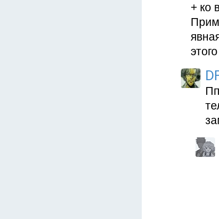
+ ко 
Приме
явна
этого
D
Пп
те
за