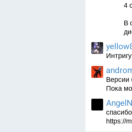
4 
В 
ди
yellow
Интригу
andro
Версии 
Пока мо
AngelN
спасибо
https://