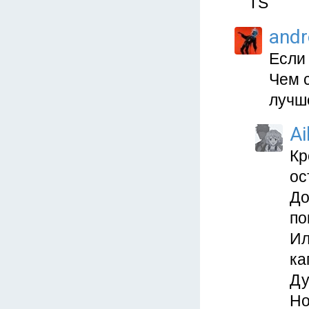
TS
and
Если 
Чем с
лучш
Ai
Кр
ос
До
по
Ил
ка
Ду
Но