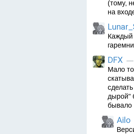
(тому, 
на вход
Lunar_
Каждый 
гаремни
DFX
— 
Мало то
скатыва
сделать
дырой" 
бывало 
Ailo
Верс