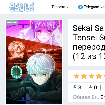
Торренты
Telegram-ча
аниме
Sekai Sa
Tensei 
перерод
(12 из 1
3
|
0
|
Обновлён:
2