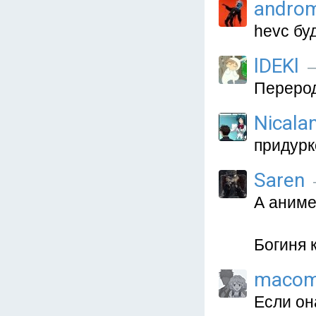
andro
hevc буд
lDEKl
—
Перерод
Nicala
придурк
Saren
А аниме
Богиня 
macom
Если он