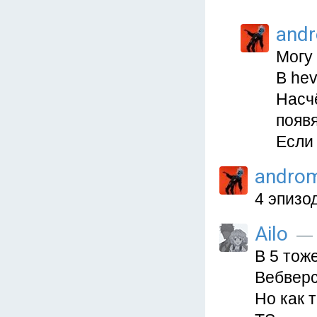
and
Могу 
В he
Насчё
появя
Если 
andro
4 эпизод
Ailo
— 
В 5 тож
Вебверс
Но как 