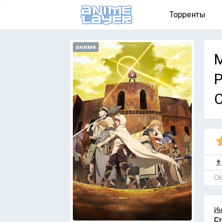
Торренты
аниме
M
Р
Об
Ин
Ст