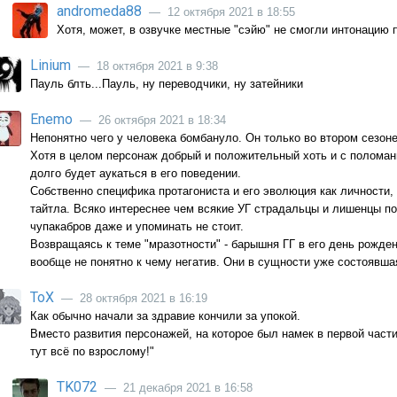
andromeda88
— 12 октября 2021 в 18:55
Хотя, может, в озвучке местные "сэйю" не смогли интонацию 
Linium
— 18 октября 2021 в 9:38
Пауль блть...Пауль, ну переводчики, ну затейники
Enemo
— 26 октября 2021 в 18:34
Непонятно чего у человека бомбануло. Он только во втором сезон
Хотя в целом персонаж добрый и положительный хоть и с полома
долго будет аукаться в его поведении.
Собственно специфика протагониста и его эволюция как личности, 
тайтла. Всяко интереснее чем всякие УГ страдальцы и лишенцы по
чупакабров даже и упоминать не стоит.
Возвращаясь к теме "мразотности" - барышня ГГ в его день рожде
вообще не понятно к чему негатив. Они в сущности уже состоявша
ТоХ
— 28 октября 2021 в 16:19
Как обычно начали за здравие кончили за упокой.
Вместо развития персонажей, на которое был намек в первой части
тут всё по взрослому!"
TK072
— 21 декабря 2021 в 16:58