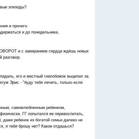
овые эпизоды?
ния и прочего.
адержаться и до понедельника.
О ПОВОРОТ и с замиранием сердца ждёшь новых
й разговор.
 падаль, его и местный гнилобожок выцепил за
атум Эрис - "буду тебя лечить, только если
ванным, самовлюбленным ребенком,
физически. ГГ попытался ее перевоспитать,
, даже ребенок из богатой семьи далеко не
ся, я тебя брошу нет? Какое отдашься?