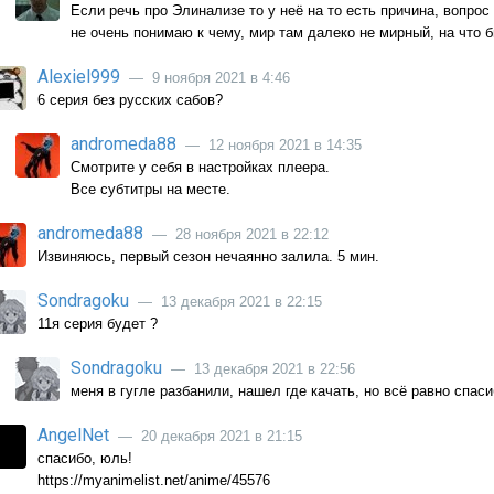
Если речь про Элинализе то у неё на то есть причина, вопрос 
не очень понимаю к чему, мир там далеко не мирный, на что 
Alexiel999
— 9 ноября 2021 в 4:46
6 серия без русских сабов?
andromeda88
— 12 ноября 2021 в 14:35
Смотрите у себя в настройках плеера.
Все субтитры на месте.
andromeda88
— 28 ноября 2021 в 22:12
Извиняюсь, первый сезон нечаянно залила. 5 мин.
Sondragoku
— 13 декабря 2021 в 22:15
11я серия будет ?
Sondragoku
— 13 декабря 2021 в 22:56
меня в гугле разбанили, нашел где качать, но всё равно спаси
AngelNet
— 20 декабря 2021 в 21:15
спасибо, юль!
https://myanimelist.net/anime/45576