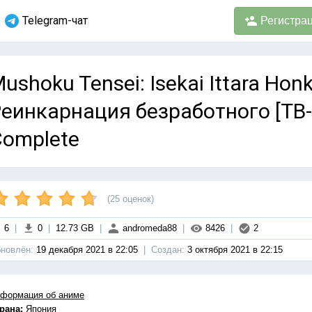
Telegram-чат
Регистра
ushoku Tensei: Isekai Ittara Honk
еинкарнация безработного [ТВ-1,
Complete
(
25
оценок)
6
|
0
|
12.73 GB
|
andromeda88
|
8426
|
2
новлён:
19 декабря 2021 в 22:05
|
Cоздан:
3 октября 2021 в 22:15
формация об аниме
рана:
Япония