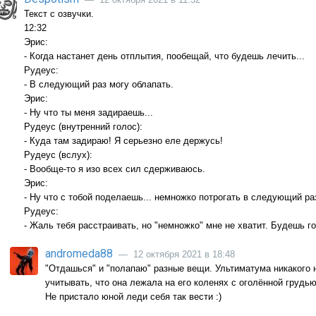
Текст с озвучки.
12:32
Эрис:
- Когда настанет день отплытия, пообещай, что будешь лечить...
Рудеус:
- В следующий раз могу облапать.
Эрис:
- Ну что ты меня задираешь...
Рудеус (внутренний голос):
- Куда там задираю! Я серьезно еле держусь!
Рудеус (вслух):
- Вообще-то я изо всех сил сдерживаюсь.
Эрис:
- Ну что с тобой поделаешь... немножко потрогать в следующий раз
Рудеус:
- Жаль тебя расстраивать, но "немножко" мне не хватит. Будешь г
andromeda88
— 12 октября 2021 в 18:48
"Отдашься" и "полапаю" разные вещи. Ультиматума никакого 
учитывать, что она лежала на его коленях с оголённой груд
Не пристало юной леди себя так вести :)