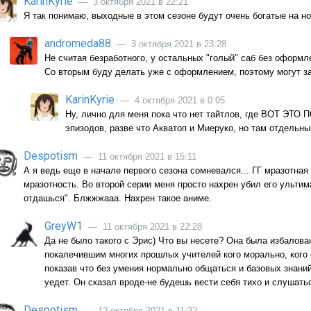
KarinKyrie
— 3 октября 2021 в 22:21
Я так понимаю, выходные в этом сезоне будут очень богатые на н
andromeda88
— 3 октября 2021 в 23:28
Не считая безработного, у остальных "голый" саб без оформле
Со вторым буду делать уже с оформлением, поэтому могут з
KarinKyrie
— 4 октября 2021 в 0:05
Ну, лично для меня пока что нет тайтлов, где ВОТ ЭТ
эпизодов, разве что Акватоп и Миеруко, но там отдельны
Despotism
— 11 октября 2021 в 15:11
А я ведь еще в начале первого сезона сомневался... ГГ мразотная
мразотность. Во второй серии меня просто нахрен убил его ультим
отдашься". Блжжжааа. Нахрен такое аниме.
GreyW1
— 11 октября 2021 в 22:28
Да не было такого с Эрис) Что вы несете? Она была избало
покалечившим многих прошлых учителей кого морально, кого 
показав что без умения нормально общаться и базовых знаний
уедет. Он сказал вроде-не будешь вести себя тихо и слушать
Despotism
— 12 октября 2021 в 11:32