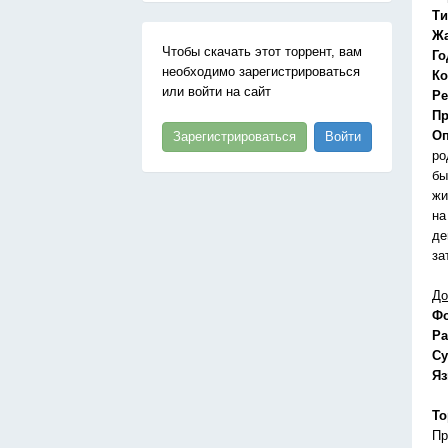
Ти
Ж
Чтобы скачать этот торрент, вам
Го
необходимо зарегистрироваться
Ко
или войти на сайт
Ре
Пр
Оп
Зарегистрироваться
Войти
ро
бы
жи
на
де
за
До
Ф
Ра
Су
Я
То
Пр