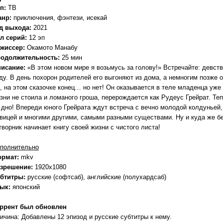
п:
ТВ
анр:
приключения, фэнтези, исекай
д выхода:
2021
л серий:
12 эп
жиссер:
Окамото Манабу
одолжительность:
25 мин
исание:
«В этом новом мире я возьмусь за голову!» Встречайте: девств
ду. В день похорон родителей его выгоняют из дома, а немногим позже о
, на этом сказочке конец… но нет! Он оказывается в теле младенца уже
зни не стоила и ломаного гроша, перерождается как Рудеус Грейрат. Теп
 дно! Впереди юного Грейрата ждут встреча с вечно молодой колдуньей
вицей и многими другими, самыми разными существами. Ну и куда же 
творник начинает книгу своей жизни с чистого листа!
полнительно
ормат:
mkv
зрешение:
1920x1080
бтитры:
русские (софтсаб), английские (полухардсаб)
зык:
японский
ррент был обновлен
ичина: Добавлены 12 эпизод и русские субтитры к нему.