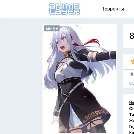
Торренты
аниме
8
Об
Ин
Ст
Ти
Ж
Го
Ко