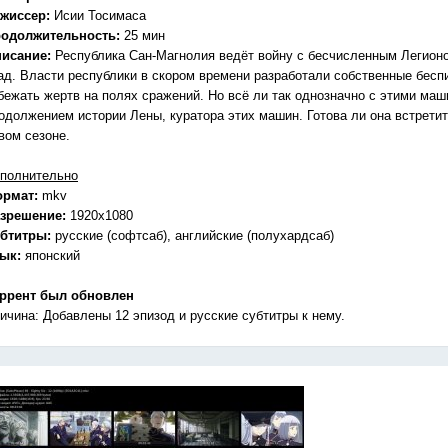
жиссер:
Исии Тосимаса
одолжительность:
25 мин
исание:
Республика Сан-Магнолия ведёт войну с бесчисленным Легио
ад. Власти республики в скором времени разработали собственные бес
бежать жертв на полях сражений. Но всё ли так однозначно с этими ма
одолжением истории Лены, куратора этих машин. Готова ли она встретить
вом сезоне.
полнительно
ормат:
mkv
зрешение:
1920x1080
бтитры:
русские (софтсаб), английские (полухардсаб)
зык:
японский
ррент был обновлен
ичина: Добавлены 12 эпизод и русские субтитры к нему.