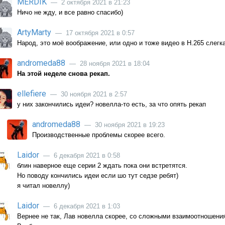
MERDIK
— 2 октября 2021 в 21:23
Ничо не жду, и все равно спасибо)
ArtyMarty
— 17 октября 2021 в 0:57
Народ, это моё воображение, или одно и тоже видео в H.265 слегк
andromeda88
— 28 ноября 2021 в 18:04
На этой неделе снова рекап.
ellefiere
— 30 ноября 2021 в 2:57
у них закончились идеи? новелла-то есть, за что опять рекап
andromeda88
— 30 ноября 2021 в 19:23
Производственные проблемы скорее всего.
Laidor
— 6 декабря 2021 в 0:58
блин наверное еще серии 2 ждать пока они встретятся.
Но поводу кончились идеи если шо тут седзе ребят)
я читал новеллу)
Laidor
— 6 декабря 2021 в 1:03
Вернее не так, Лав новелла скорее, со сложными взаимоотношения