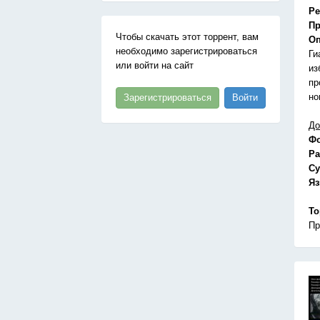
Ре
Пр
Чтобы скачать этот торрент, вам
Оп
необходимо зарегистрироваться
Ги
или войти на сайт
из
пр
но
Зарегистрироваться
Войти
До
Ф
Ра
Су
Я
То
Пр