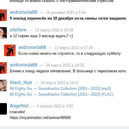
Вообще то можно сказать с посттравматическим стрессом.
andromeda88
— 14 декабря 2021 в 5:56
9 эпизод перенесён на 18 декабря из-за смены сетки вещания.
ellefiere
— 13 марта 2022 в 10:58
а 12 серию еще 3 месяца ждать? =)
andromeda88
— 13 марта 2022 в 17:10
Если снова ничего не случится, то в следующую субботу.
andromeda88
— 28 марта 2022 в 18:35
Ближе к концу недели обновления. В больнице с переломом ноги.
Black_Nick
— 29 марта 2022 в 14:47
86 Eighty-Six — Soundtracks Collection [2021—2022] (mp3)
86 Eighty-Six — Soundtracks Collection [2021—2022] (FLAC)
AngelNet
— 6 апреля 2022 в 3:02
спасибо!
https://myanimelist.net/anime/48569