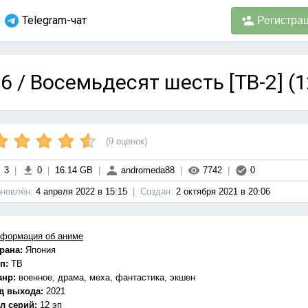
Telegram-чат
Регистра
6 / Восемьдесят шесть [ТВ-2] (1
(
9
оценок)
3
|
0
|
16.14 GB
|
andromeda88
|
7742
|
0
новлён:
4 апреля 2022 в 15:15
|
Cоздан:
2 октября 2021 в 20:06
формация об аниме
рана:
Япония
п:
ТВ
анр:
военное, драма, меха, фантастика, экшен
д выхода:
2021
л серий:
12 эп