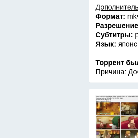
Дополнител
Формат:
mk
Разрешени
Субтитры:
Язык:
японс
Торрент бы
Причина: До