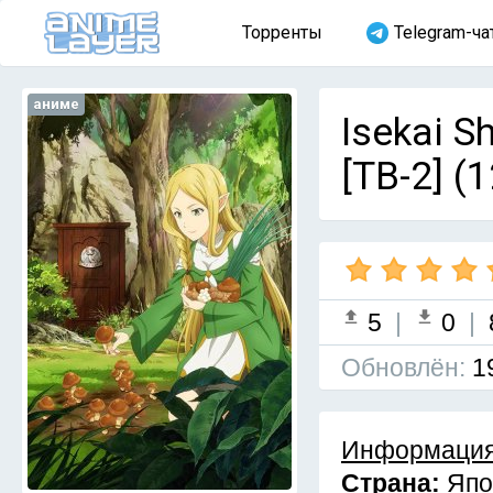
Торренты
Telegram-ча
аниме
Isekai 
[ТВ-2] (
5
|
0
|
Обновлён:
1
Информация
Страна:
Япо