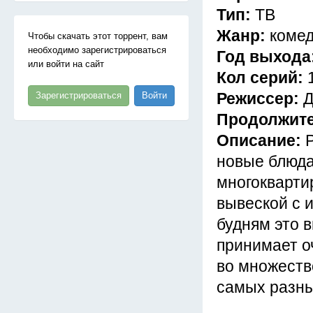
Тип:
ТВ
Жанр:
комед
Чтобы скачать этот торрент, вам
необходимо зарегистрироваться
Год выхода
или войти на сайт
Кол серий:
Режиссер:
Д
Зарегистрироваться
Войти
Продолжит
Описание:
новые блюда
многокварти
вывеской с 
будням это 
принимает о
во множеств
самых разны