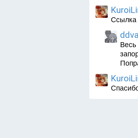
KuroiLi
Ссылка 
ddva
Весь 
запор
Попр
KuroiLi
Спасиб