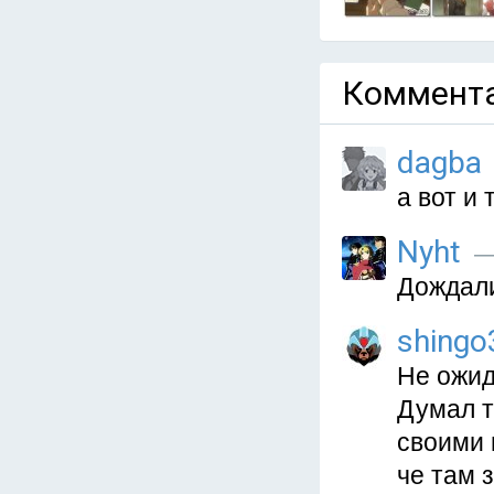
Коммента
dagba
а вот и
Nyht
— 
Дождал
shingo
Не ожид
Думал т
своими 
че там з