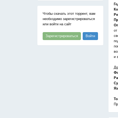
Го
Ко
Чтобы скачать этот торрент, вам
Ре
необходимо зарегистрироваться
Пр
или войти на сайт
Оп
от
св
Зарегистрироваться
Войти
по
по
во
и 
До
Ф
Ра
Су
Я
То
Пр