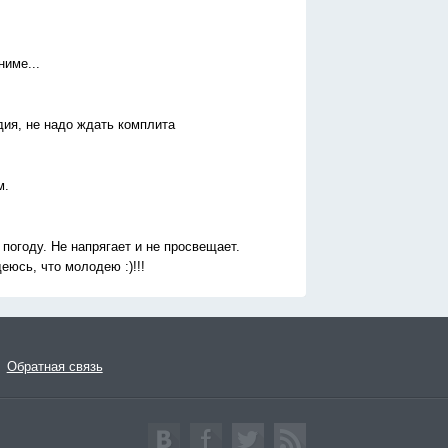
ниме...
дия, не надо ждать комплита
м.
огоду. Не напрягает и не просвещает.
еюсь, что молодею :)!!!
Обратная связь