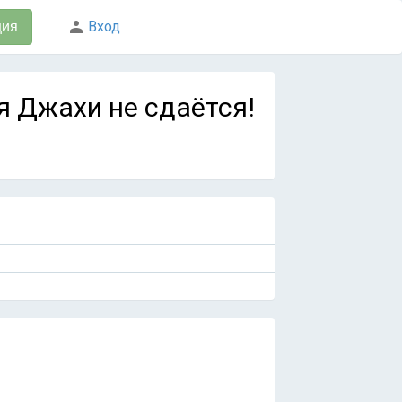
Вход
ция
ая Джахи не сдаётся!