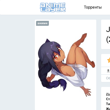
Торренты
аниме
J
(
Об
Ин
Ст
Ти
Ж