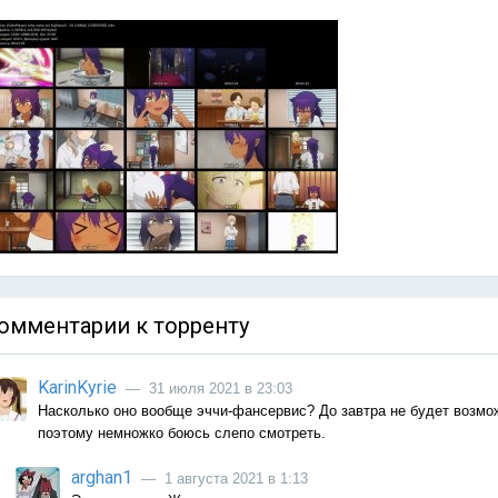
омментарии к торренту
KarinKyrie
— 31 июля 2021 в 23:03
Насколько оно вообще эччи-фансервис? До завтра не будет возмо
поэтому немножко боюсь слепо смотреть.
arghan1
— 1 августа 2021 в 1:13