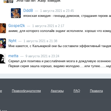
Эччи там нет. Жанр: комедия.
DddB
— 1 августа 2021 в 23:45
японская комедия - геноцид демонов, страдания героев а
Gospel2k
— 1 августа 2021 в 2:17
аниме, для которого хололайв эндинг исполняли. хорошо что коме
Nyht
— 1 августа 2021 в 21:38
Мне кажется, с Кальмаркой они бы составили эффективный танде
metta
— 9 августа 2021 в 23:24
Сериал для позитива и расслабления мозга в дождливую осеннюю п
Первая серия зашла хорошо, видимо молодею.....или тупею......над
ие
Правообладателям
Аватары
FAQ
Правила