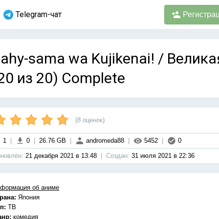
Telegram-чат
Регистра
ahy-sama wa Kujikenai! / Велик
20 из 20) Complete
(
8
оценок)
1
|
0
|
26.76 GB
|
andromeda88
|
5452
|
0
новлён:
21 декабря 2021 в 13:48
|
Cоздан:
31 июля 2021 в 22:36
формация об аниме
рана:
Япония
п:
ТВ
анр:
комедия