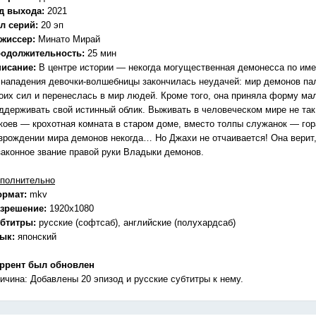
д выхода:
2021
л серий:
20 эп
жиссер:
Минато Мирай
одолжительность:
25 мин
исание:
В центре истории — некогда могущественная демонесса по им
 нападения девочки-волшебницы закончилась неудачей: мир демонов па
оих сил и перенеслась в мир людей. Кроме того, она приняла форму ма
ддерживать свой истинный облик. Выживать в человеческом мире не та
коев — крохотная комната в старом доме, вместо толпы служанок — гор
зрождении мира демонов некогда… Но Джахи не отчаивается! Она верит,
законное звание правой руки Владыки демонов.
полнительно
ормат:
mkv
зрешение:
1920x1080
бтитры:
русские (софтсаб), английские (полухардсаб)
зык:
японский
ррент был обновлен
ичина: Добавлены 20 эпизод и русские субтитры к нему.