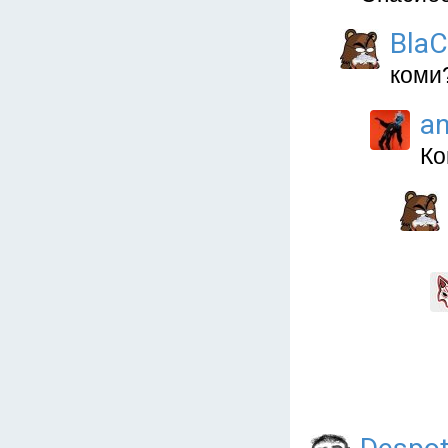
Bla
коми
a
Ко