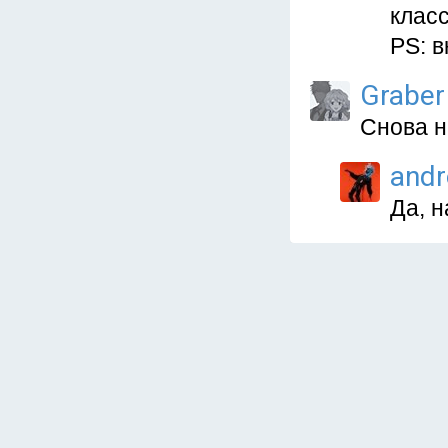
класс
PS: 
Graber
Снова н
and
Да, н