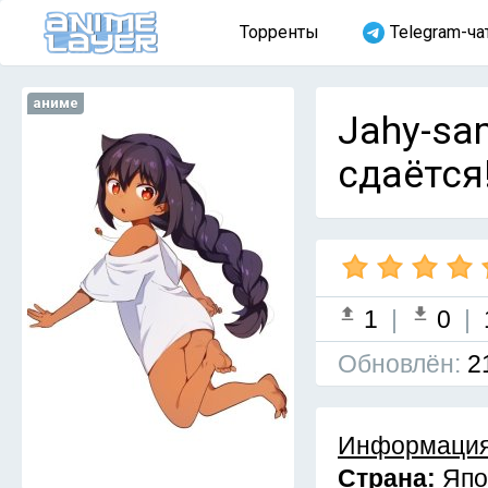
Торренты
Telegram-ча
аниме
Jahy-sa
сдаётся!
1
|
0
|
Обновлён:
2
Информация
Страна:
Япо