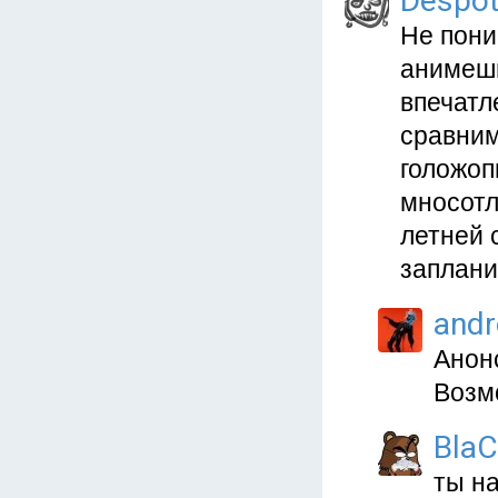
Despo
Не пони
анимешни
впечатл
сравним
голожоп
мносотл
летней 
заплан
and
Анонс
Возм
Bla
ты на