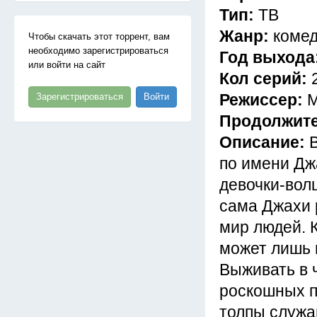
Тип:
ТВ
Жанр:
коме
Чтобы скачать этот торрент, вам
необходимо зарегистрироваться
Год выхода
или войти на сайт
Кол серий:
Режиссер:
М
Зарегистрироваться
Войти
Продолжит
Описание:
по имени Дж
девочки-вол
сама Джахи 
мир людей. 
может лишь 
Выживать в 
роскошных п
толпы служа