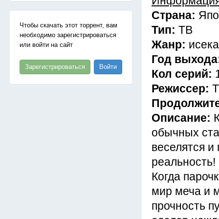
Информация
Страна:
Япо
Чтобы скачать этот торрент, вам
Тип:
ТВ
необходимо зарегистрироваться
Жанр:
исека
или войти на сайт
Год выхода
Зарегистрироваться
Войти
Кол серий:
Режиссер:
Т
Продолжит
Описание:
обычных ста
веселятся и
реальность!
Когда парочк
мир меча и 
прочность п