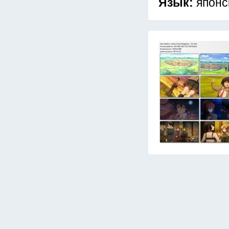
Язык:
японс