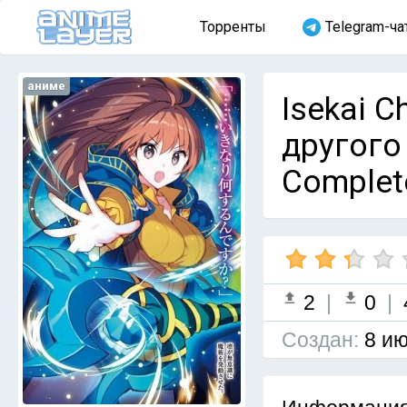
Торренты
Telegram-ча
аниме
Isekai 
другого 
Complet
2
|
0
|
Cоздан:
8 ию