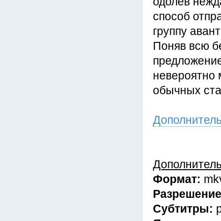
одолев нежд
способ отпра
группу авант
Поняв всю б
предложение
невероятно 
обычных ста
Дополнител
Дополнител
Формат:
mk
Разрешени
Субтитры: