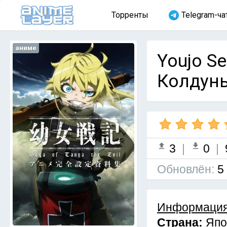
Торренты
Telegram-ча
аниме
Youjo Se
Колдунь
3
|
0
|
Обновлён:
5
Информация
Страна:
Япо