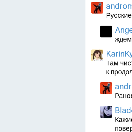
andro
Русские
Ange
ждем!
KarinKy
Там чис
к продо
and
Раноб
Blad
Кажис
повер