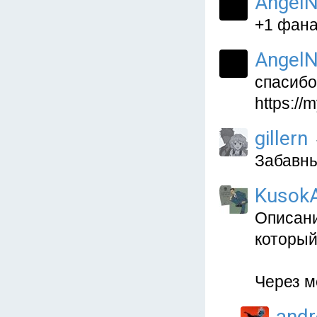
AngelN
+1 фана
AngelN
спасибо
https://
gillern
Забавны
Kusok
Описани
который
Через м
and