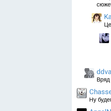
сюжет
Ka
Це
ddva
Вряд
Chass
Ну буде