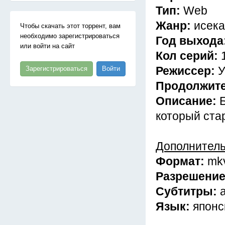
Тип:
Web
Жанр:
исека
Чтобы скачать этот торрент, вам
необходимо зарегистрироваться
Год выхода
или войти на сайт
Кол серий:
Режиссер:
У
Зарегистрироваться
Войти
Продолжит
Описание:
который стар
Дополнител
Формат:
mk
Разрешени
Субтитры:
Язык:
японс