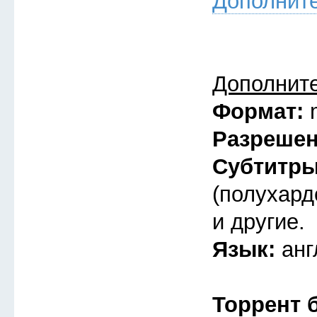
Дополнит
Дополнит
Формат:
Разреше
Субтитр
(полухард
и другие.
Язык:
анг
Торрент 