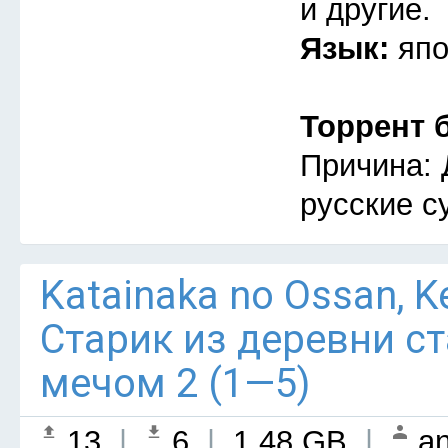
и другие.
Язык:
япо
Торрент 
Причина: 
русские с
Katainaka no Ossan, Ken
Старик из деревни с
мечом 2 (1—5)
13
|
6
|
1.48 GB
|
an