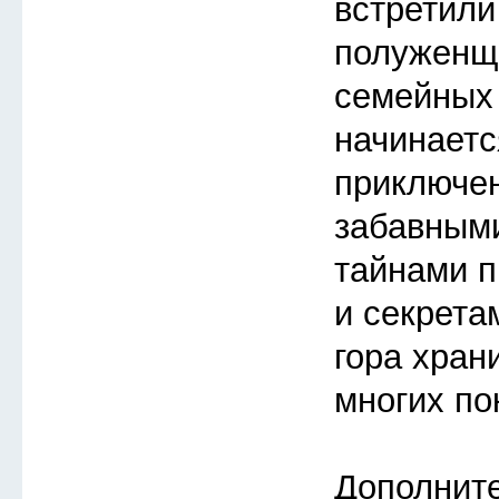
встретили
полуженщ
семейных 
начинает
приключен
забавным
тайнами 
и секрета
гора хран
многих по
Дополнит