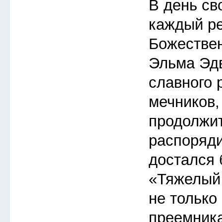
В день св
каждый ре
Божествен
Эльма Эдв
славного 
мечников,
продолжит
распоряди
достался
«Тяжелый 
не только
преемника