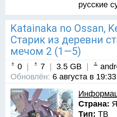
русские с
Katainaka no Ossan, Ken
Старик из деревни с
мечом 2 (1—5)
0
|
7
|
3.5 GB
|
andr
Обновлён:
6 августа в 19:33
аниме
Информац
Страна:
Я
Тип:
ТВ