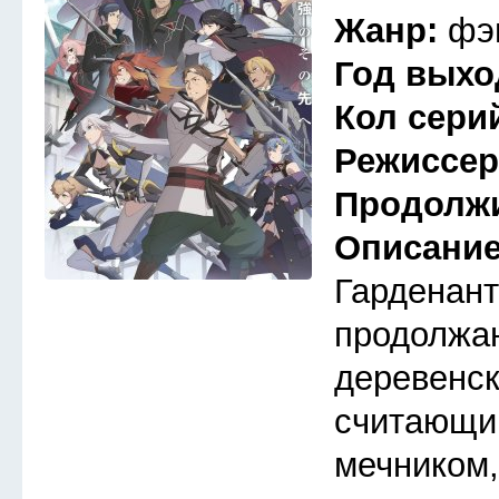
Жанр:
фэ
Год выхо
Кол сери
Режиссе
Продолж
Описани
Гарденант
продолжа
деревенск
считающи
мечником,