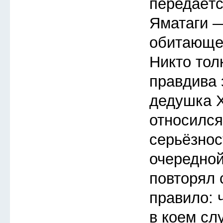
передаётс
Яматаги 
обитающем
Никто тол
правдива 
дедушка Х
относился
серьёзнос
очередной
повторял 
правило: 
в коем сл