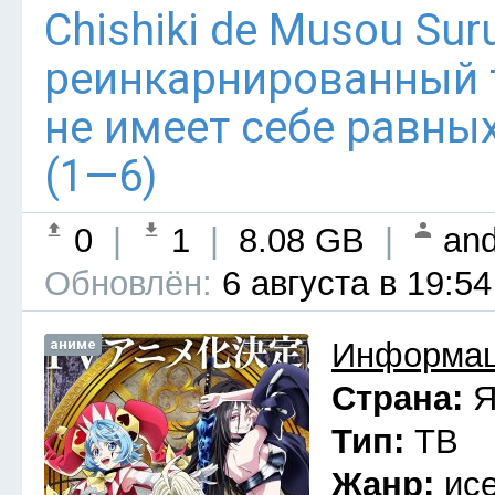
Chishiki de Musou Su
реинкарнированный
не имеет себе равны
(1—6)
0
|
1
|
8.08 GB
|
and
Обновлён:
6 августа в 19:54
аниме
Информац
Страна:
Я
Тип:
ТВ
Жанр:
ис