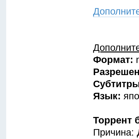
Дополнит
Дополнит
Формат:
Разреше
Субтитр
Язык:
япо
Торрент 
Причина: 