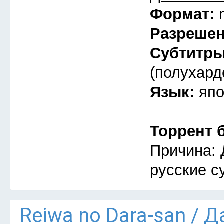
Формат:
Разреше
Субтитр
(полухард
Язык:
япо
Торрент 
Причина: 
русские с
Reiwa no Dara-san / 