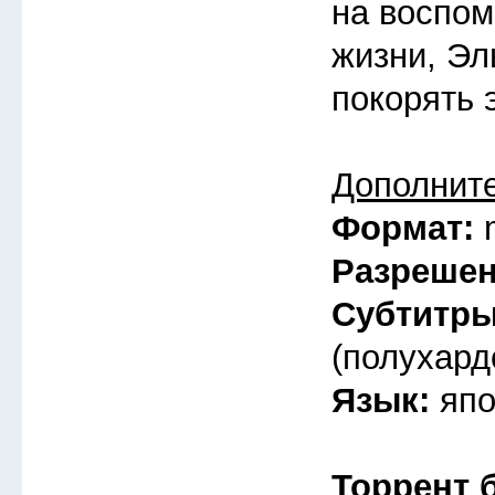
на воспом
жизни, Эл
покорять 
Дополнит
Формат:
Разреше
Субтитр
(полухард
Язык:
япо
Торрент 