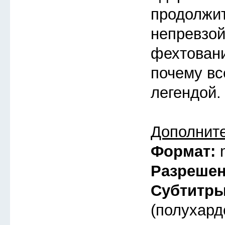
продолжи
непревзой
фехтовани
почему вс
легендой.
Дополнит
Формат:
Разреше
Субтитр
(полухард