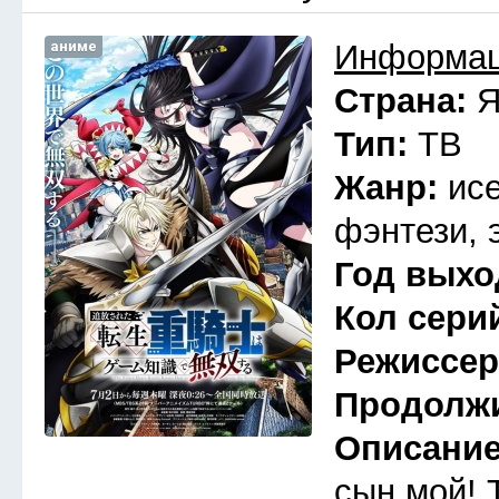
аниме
Информац
Страна:
Я
Тип:
ТВ
Жанр:
ис
фэнтези, 
Год выхо
Кол сери
Режиссе
Продолж
Описани
сын мой! 