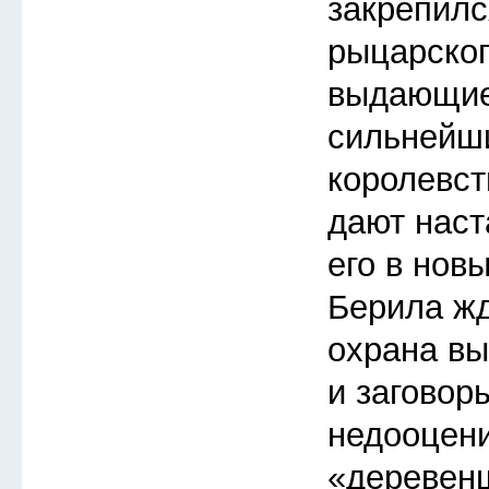
закрепилс
рыцарског
выдающие
сильнейш
королевст
дают наст
его в нов
Берила жд
охрана в
и заговор
недооцен
«деревен