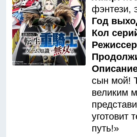
фэнтези, 
Год выхо
Кол сери
Режиссе
Продолж
Описани
сын мой! 
великим м
представи
уготовит 
путь!»