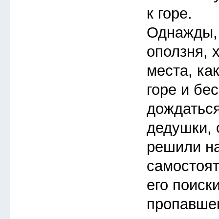
к горе.
Однажды, 
оползня, 
места, ка
горе и бе
дождатьс
дедушки, 
решили н
самостоят
его поиск
пропавшег