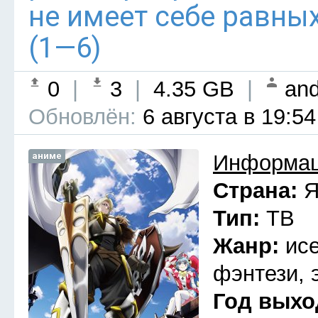
не имеет себе равны
(1—6)
0
|
3
|
4.35 GB
|
and
Обновлён:
6 августа в 19:54
аниме
Информац
Страна:
Я
Тип:
ТВ
Жанр:
ис
фэнтези, 
Год выхо