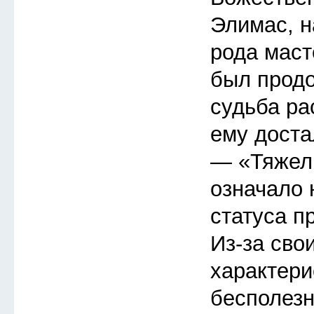
Элимас, н
рода маст
был продо
судьба ра
ему доста
— «Тяжел
означало 
статуса п
Из-за сво
характери
бесполезн