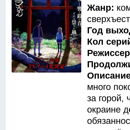
Жанр:
ко
сверхъест
Год выхо
Кол сери
Режиссе
Продолж
Описани
много пок
за горой,
окраине д
обязаннос