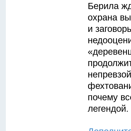
Берила жд
охрана в
и заговор
недооцен
«деревен
продолжи
непревзой
фехтовани
почему вс
легендой.