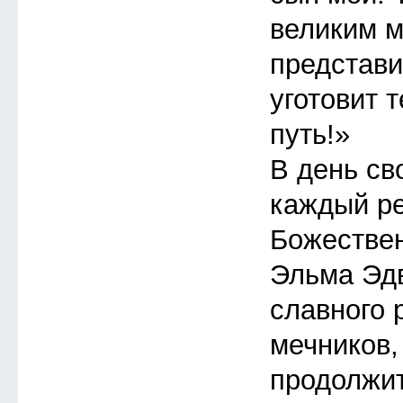
великим м
представи
уготовит 
путь!»
В день св
каждый ре
Божествен
Эльма Эдв
славного 
мечников,
продолжит