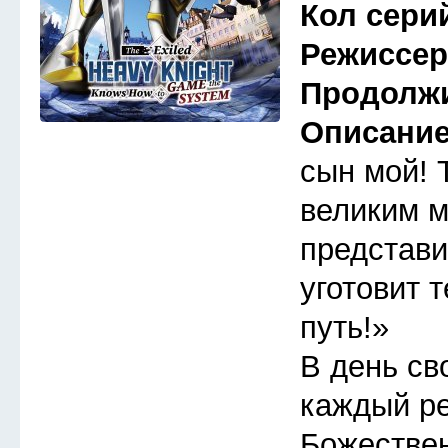
Кол сери
Режиссе
Продолж
Описани
сын мой! 
великим м
представи
уготовит 
путь!»
В день св
каждый ре
Божествен