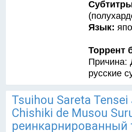
Субтитр
(полухард
Язык:
япо
Торрент 
Причина: 
русские с
Tsuihou Sareta Tensei
Chishiki de Musou Su
реинкарнированный