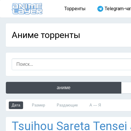
Торренты
Telegram-ча
Аниме торренты
аниме
Дата
Размер
Раздающие
А — Я
Tsuihou Sareta Tensei