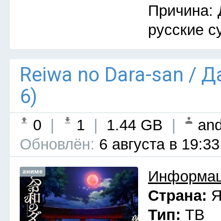
Причина: 
русские с
Reiwa no Dara-san / 
6)
0
|
1
|
1.44 GB
|
and
Обновлён:
6 августа в 19:33
аниме
Информац
Страна:
Я
Тип:
ТВ