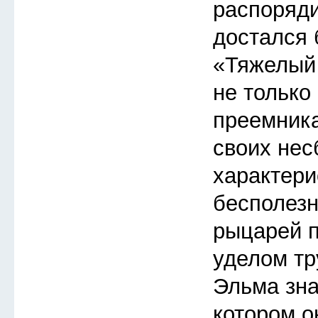
распоряди
достался
«Тяжелый 
не только
преемника
своих не
характери
бесполезн
рыцарей п
уделом тр
Эльма зна
котором о