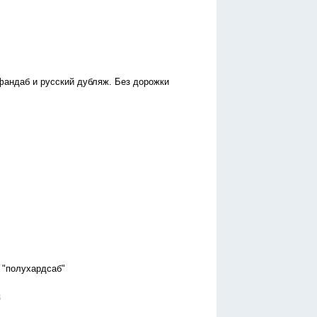
 фандаб и русский дубляж. Без дорожки
о "полухардсаб"
3