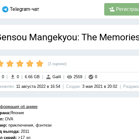
Telegram-чат
Регистра
ensou Mangekyou: The Memories
(
3
оценки)
0
|
0
|
6.66 GB
|
Gal4
|
2559
|
0
новлён:
11 августа 2022 в 16:54
|
Cоздан:
3 мая 2021 в 20:02
|
Раздаю
формация об аниме
рана:
Япония
п:
OVA
анр:
приключения, фэнтези
д выхода:
2011
л серий:
>17 эп