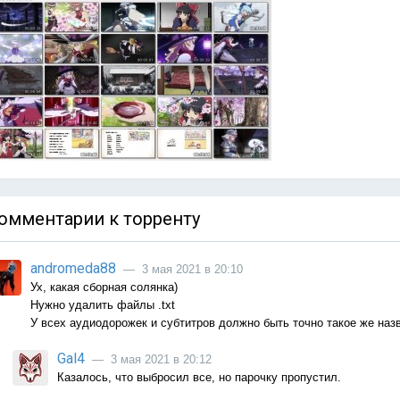
омментарии к торренту
andromeda88
— 3 мая 2021 в 20:10
Ух, какая сборная солянка)
Нужно удалить файлы .txt
У всех аудиодорожек и субтитров должно быть точно такое же назв
Gal4
— 3 мая 2021 в 20:12
Казалось, что выбросил все, но парочку пропустил.