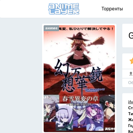
Торренты
аниме
G
Об
Ин
Ст
Ти
Ж
Го
Ко