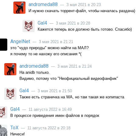
andromeda88
— 3 мая 2021 в 20:23
И нужно скачать торрент-файл, чтобы началась раздача)
Gal4
— 3 мая 2021 в 20:28
Кажется теперь все должно быть готово. Спасибо)
AngelNet
— 3 мая 2021 в 21:21
это "чудо природы" можно найти на МАЛ?
я почему то не нахожу его описания *(
andromeda88
— 3 мая 2021 в 21:24
На anidb только.
Видимо, потому что "Неофициальный видеофанфик"
Gal4
— 3 мая 2021 в 21:50
Также есть страничка на WA, но там такая же копипаста
Gal4
— 11 августа 2022 в 16:49
В процессе приведения имен файлов в порядок
ТоХ
— 11 августа 2022 в 20:18
Ничеси!