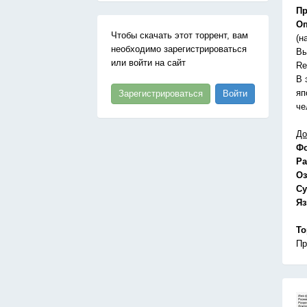
Пр
Оп
Чтобы скачать этот торрент, вам
(н
необходимо зарегистрироваться
Вы
или войти на сайт
Re
В 
яп
Зарегистрироваться
Войти
че
До
Ф
Ра
Оз
Су
Я
То
Пр