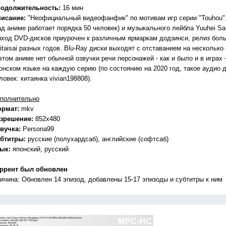
одолжительность:
16 мин
исание:
"Неофициальный видеофанфик" по мотивам игр серии "Touhou".
ад аниме работает порядка 50 человек) и музыкального лейбла Yuuhei Sate
ход DVD-дисков приурочен к различным ярмаркам додзинси, релиз боль
itaisai разных годов. Blu-Ray диски выходят с отставанием на несколько 
этом аниме нет обычной озвучки речи персонажей - как и было и в играх
онском языке на каждую серию (по состоянию на 2020 год, такое аудио 
ловек: китаянка vivian198808).
полнительно
ормат:
mkv
зрешение:
852x480
вучка:
Persona99
бтитры:
русские (полухардсаб), английские (софтсаб)
зык:
японский, русский
ррент был обновлен
ичина: Обновлен 14 эпизод, добавлены 15-17 эпизоды и субтитры к ним