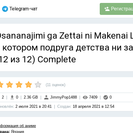
Telegram-чат
Регистра
sananajimi ga Zettai ni Makena
 котором подруга детства ни за
12 из 12) Complete
(
11
оценок)
2
|
0
|
2.36 GB
|
JimmyPop1488
|
7409
|
0
новлён:
2 июля 2021 в 20:41
|
Cоздан:
18 апреля 2021 в 12:54
формация об аниме
рана:
Япония