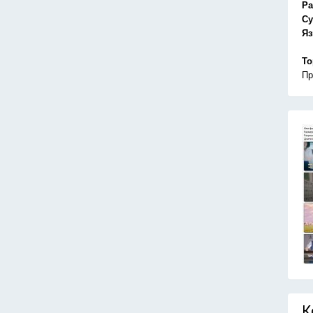
Ра
Су
Я
То
Пр
К