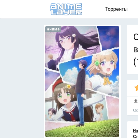
Торренты
аниме
O
в
(
Об
Ин
Ст