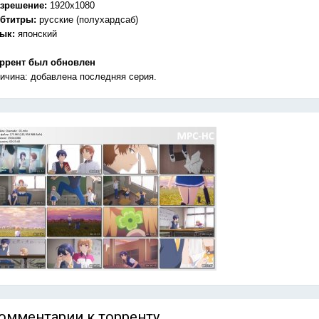
зрешение:
1920x1080
бтитры:
русские (полухардсаб)
зык:
японский
ррент был обновлен
ичина: добавлена последняя серия.
омментарии к торренту