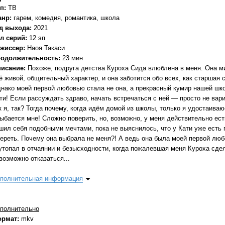
п:
ТВ
анр:
гарем, комедия, романтика, школа
д выхода:
2021
л серий:
12 эп
жиссер:
Наоя Такаси
одолжительность:
23 мин
исание:
Похоже, подруга детства Куроха Сида влюблена в меня. Она ми
ё живой, общительный характер, и она заботится обо всех, как старшая 
нако моей первой любовью стала не она, а прекрасный кумир нашей шк
ти! Если рассуждать здраво, начать встречаться с ней — просто не вари
к я, так? Тогда почему, когда идём домой из школы, только я удостаиваю
ыбается мне! Сложно поверить, но, возможно, у меня действительно есть
шил себя подобными мечтами, пока не выяснилось, что у Кати уже есть 
ереть. Почему она выбрала не меня?! А ведь она была моей первой л
утопал в отчаянии и безысходности, когда пожалевшая меня Куроха сде
возможно отказаться...
полнительная информация
полнительно
ормат:
mkv