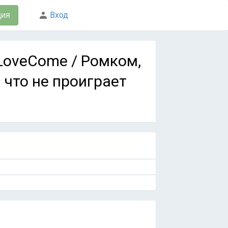
Вход
ция
i LoveCome / Ромком,
 что не проиграет