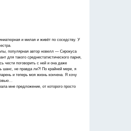
ниатюрная и милая и живёт по соседству. У
сестра.
олы, популярная автор новелл — Сирокуса
ант для такого среднестатистического парня,
сь чести поговорить с ней и она даже
 шанс, не правда ли?! По крайней мере, я
парень и теперь моя жизнь кончена. Я хочу
юбовью…
лала мне предложение, от которого просто