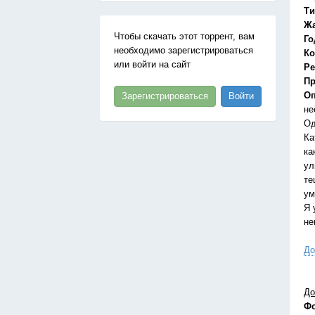
Ти
Ж
Чтобы скачать этот торрент, вам
Го
необходимо зарегистрироваться
Ко
или войти на сайт
Ре
Пр
Оп
Зарегистрироваться
Войти
не
Од
Ка
ка
ул
те
ум
Я 
не
До
До
Ф