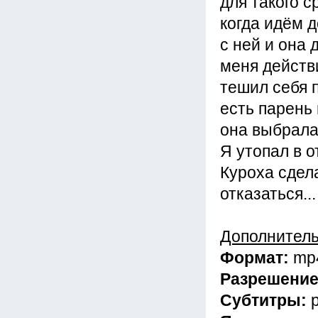
для такого с
когда идём 
с ней и она 
меня действи
тешил себя 
есть парень 
она выбрала
Я утопал в 
Куроха сдел
отказаться...
Дополнител
Формат:
mp
Разрешени
Субтитры: