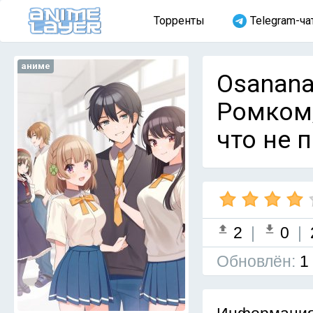
Торренты
Telegram-ча
аниме
Osananaj
Ромком,
что не 
2
|
0
|
Обновлён:
1