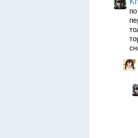
Kr
по
пе
то
то
сн