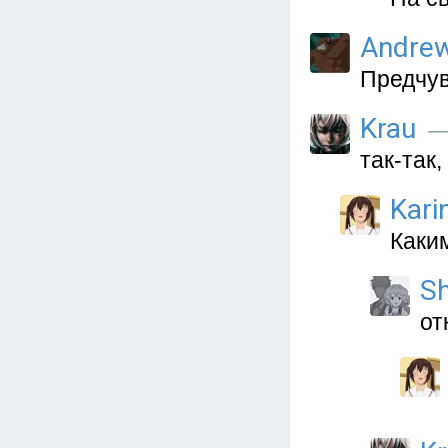
Andre
Предчув
Krau
— 
так-так
Kari
Каки
S
от