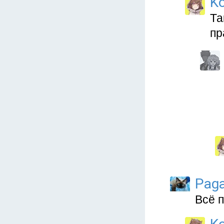
Ko
Та
пр
Paga
Всё 