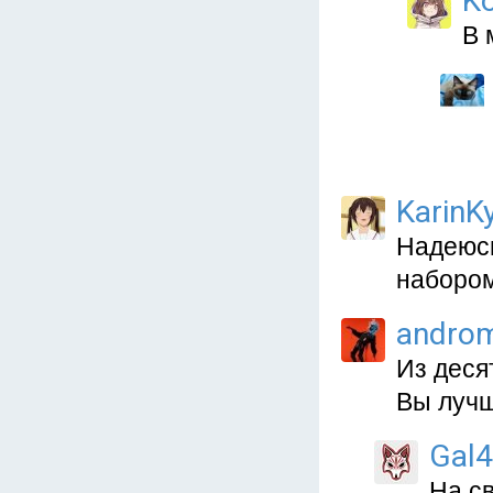
Ko
В 
KarinKy
Надеюсь
набором
andro
Из деся
Вы лучш
Gal4
На св