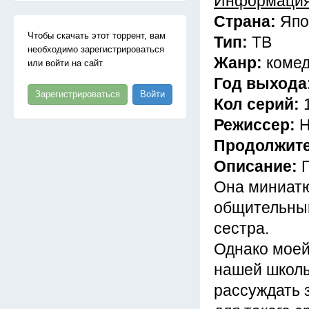
Информация
Страна:
Япо
Чтобы скачать этот торрент, вам
Тип:
ТВ
необходимо зарегистрироваться
Жанр:
комед
или войти на сайт
Год выхода
Зарегистрироваться
Войти
Кол серий:
Режиссер:
Н
Продолжит
Описание:
Она миниатю
общительный
сестра.
Однако моей
нашей школы
рассуждать з