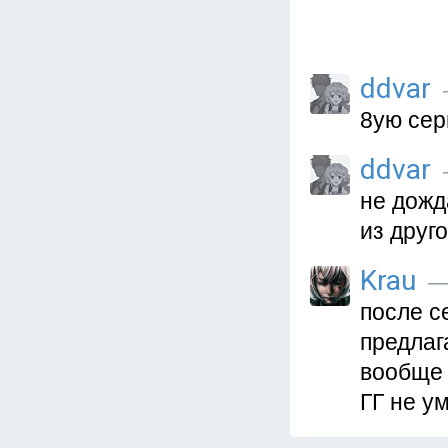
ddvar
8ую сер
ddvar
не дожд
из друг
Krau
— 
после с
предлаг
вообще 
ГГ не у