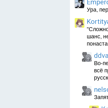
Emper
Ура, пе
Kortit
"Сложно
шанс, н
понаста
ddva
Во-пе
всё 
русск
nels
Запя