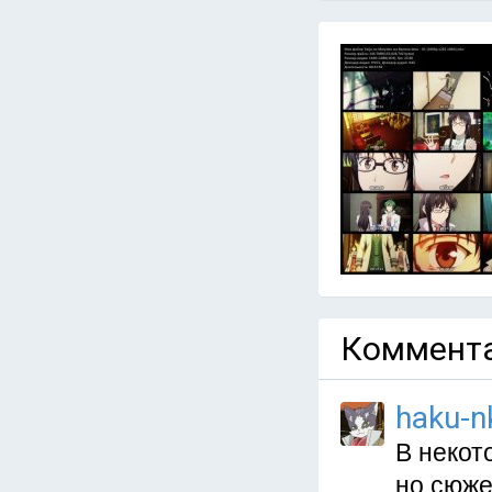
Коммента
haku-n
В некот
но сюже