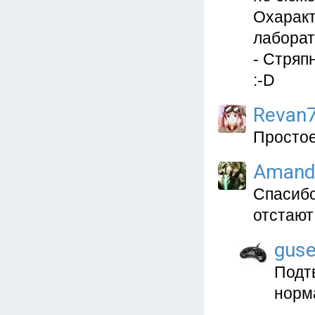
Охаракт
лаборато
- Стряп
:-D
Revan
Простое
Amandi
Спасибо
отстают
gus
Подт
норма