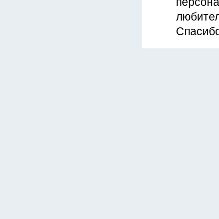
персона
любител
Спасибо