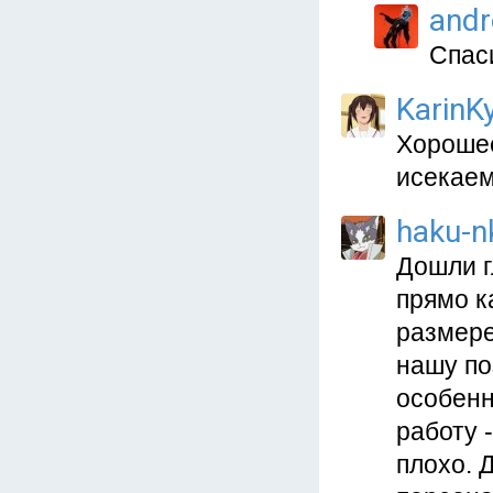
and
Спас
KarinKy
Хорошее
исекаем
haku-n
Дошли г
прямо к
размере
нашу по
особенн
работу 
плохо. 