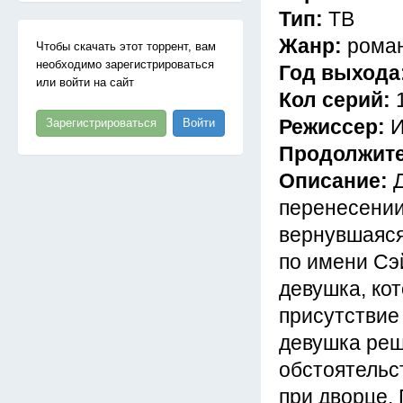
Тип:
ТВ
Жанр:
роман
Чтобы скачать этот торрент, вам
необходимо зарегистрироваться
Год выхода
или войти на сайт
Кол серий:
Режиссер:
И
Зарегистрироваться
Войти
Продолжит
Описание:
перенесении 
вернувшаяся
по имени Сэ
девушка, ко
присутствие
девушка реш
обстоятельс
при дворце.