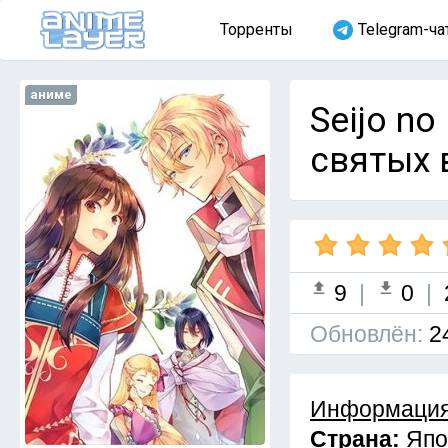
Торренты
Telegram-ча
аниме
Seijo n
святых 
9
|
0
|
Обновлён:
2
Информация
Страна:
Япо