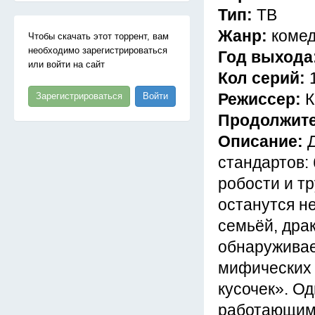
Тип:
ТВ
Жанр:
комед
Чтобы скачать этот торрент, вам
необходимо зарегистрироваться
Год выхода
или войти на сайт
Кол серий:
Режиссер:
К
Зарегистрироваться
Войти
Продолжит
Описание:
стандартов:
робости и т
останутся не
семьёй, дра
обнаруживает
мифических 
кусочек». О
работающим 