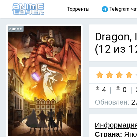
Торренты
Telegram-ча
аниме
Dragon, 
(12 из 1
4
|
0
|
Обновлён:
2
Информация
Страна:
Япо