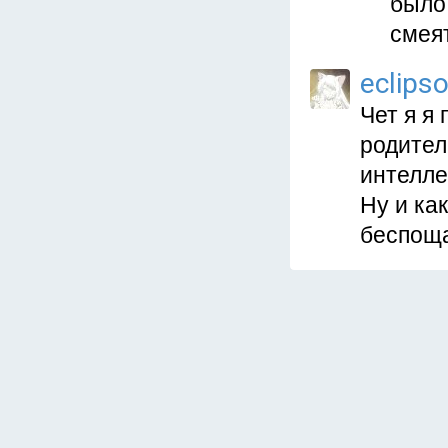
было,
смеят
eclips
Чет я я 
родител
интелле
Ну и ка
беспоща