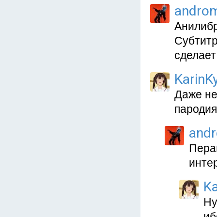
andro
Анилибр
Субтитр
сделает
KarinKy
Даже не
пародия
and
Пера
инте
Ka
Ну
иб