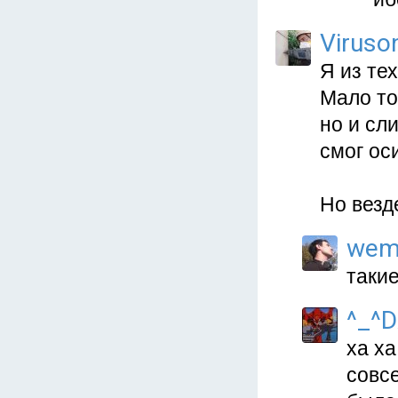
Viruso
Я из тех
Мало то
но и сл
смог ос
Но везд
wem
таки
^_^
ха ха
совс