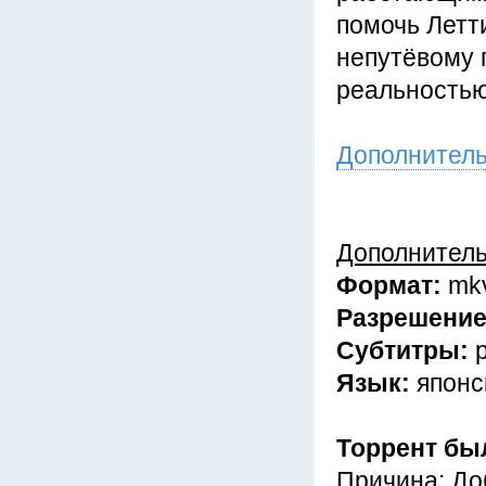
помочь Летт
непутёвому 
реальностью.
Дополнител
Дополнител
Формат:
mk
Разрешени
Субтитры:
Язык:
японс
Торрент бы
Причина: До