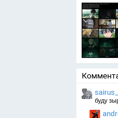
Коммента
sairus
буду зы
and