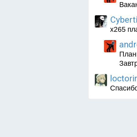
Вака
Cybert
x265 пл
and
Плани
Завт
loctorir
Спасибо