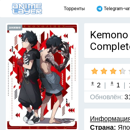
Торренты
Telegram-ча
аниме
Kemono 
Complet
2
|
1
|
Обновлён:
3
Информация
Страна:
Япо