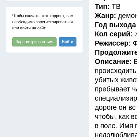
Тип:
ТВ
Жанр:
демон
Чтобы скачать этот торрент, вам
необходимо зарегистрироваться
Год выхода
или войти на сайт
Кол серий:
Режиссер:
Ф
Зарегистрироваться
Войти
Продолжит
Описание:
происходить
убитых живо
пребывает ч
специализир
дороге он вс
чтобы, как в
в поле. Имя 
недолюблива