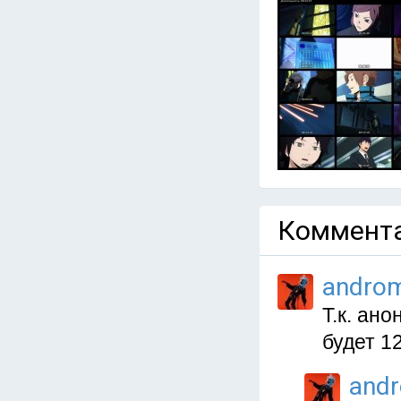
Коммента
andro
Т.к. ано
будет 12
and