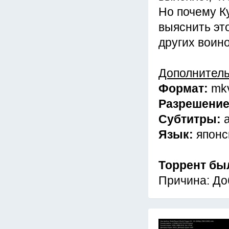
Но почему К
выяснить эт
других воин
Дополнител
Формат:
mk
Разрешени
Субтитры:
Язык:
японс
Торрент бы
Причина: До