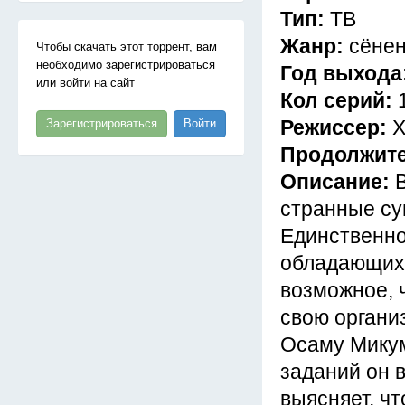
Тип:
ТВ
Жанр:
сёнен
Чтобы скачать этот торрент, вам
необходимо зарегистрироваться
Год выхода
или войти на сайт
Кол серий:
Режиссер:
Х
Зарегистрироваться
Войти
Продолжит
Описание:
странные су
Единственно
обладающих 
возможное, 
свою органи
Осаму Микум
заданий он 
выясняет, ч