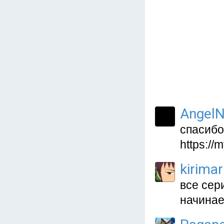
AngelN
спасибо
https://
kirima
все сер
начинае