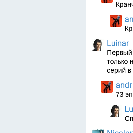
Кранч
a
Кр
Luinar
Первый 
только 
серий в
and
73 эп
Lu
Сп