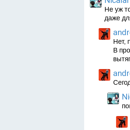
Nicala
Не уж т
даже дл
and
Нет, 
В пр
вытя
and
Сегод
Ni
по