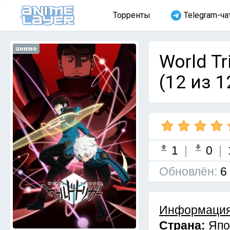
Торренты
Telegram-ча
аниме
World Tr
(12 из 1
1
|
0
|
Обновлён:
6
Информация
Страна:
Япо