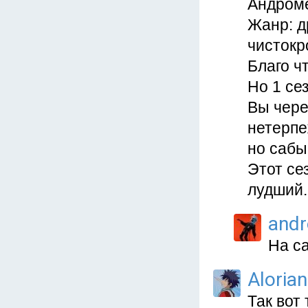
Андроме
Жанр: д
чистокр
Благо ч
Но 1 се
Вы чере
нетерпе
но сабы
Этот се
лудший.
and
На с
Alorian
Так вот 