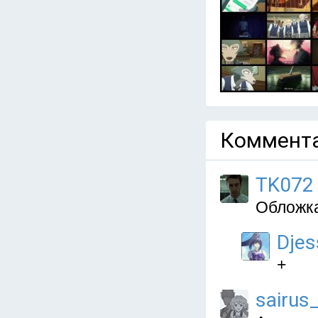
Коммента
TK072
Обложка
Djes
+
sairus