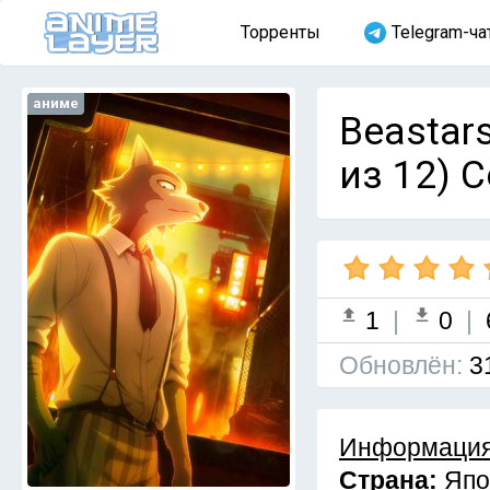
Торренты
Telegram-ча
аниме
Beastar
из 12) 
1
|
0
|
Обновлён:
3
Информация
Страна:
Япо