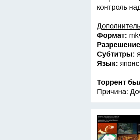
контроль на
Дополнител
Формат:
mk
Разрешени
Субтитры:
Язык:
японс
Торрент бы
Причина: До