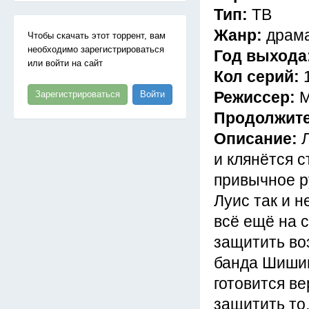
Тип:
ТВ
Жанр:
драма
Чтобы скачать этот торрент, вам
необходимо зарегистрироваться
Год выхода
или войти на сайт
Кол серий:
Режиссер:
М
Зарегистрироваться
Войти
Продолжит
Описание:
и клянётся с
привычное ру
Луис так и н
всё ещё на 
защитить во
банда Шишиг
готовится в
защитить то