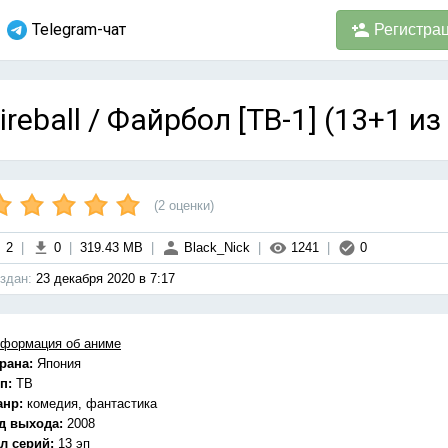
Telegram-чат
Регистра
ireball / Файрбол [ТВ-1] (13+1 и
(
2
оценки)
2
|
0
|
319.43 MB
|
Black_Nick
|
1241
|
0
здан:
23 декабря 2020 в 7:17
формация об аниме
рана:
Япония
п:
ТВ
анр:
комедия, фантастика
д выхода:
2008
л серий:
13 эп