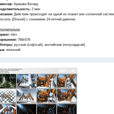
жиссер:
Аракава Ватару
одолжительность:
2 мин
исание:
Действие происходит на одной из планет вне солнечной систем
оссель (Drossel) с сознанием 14-летней девочки.
полнительно
ормат:
mkv
зрешение:
768x576
бтитры:
русские (софтсаб), английские (полухардсаб)
зык:
японский