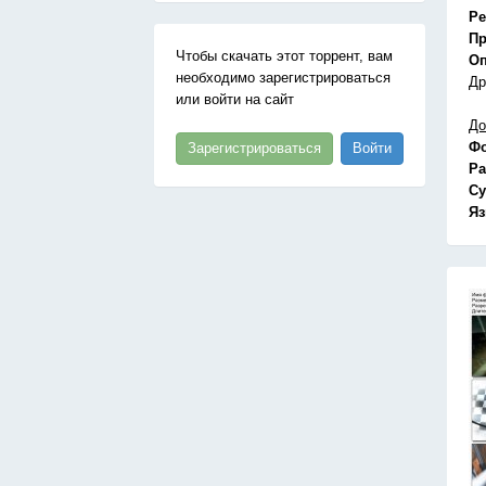
Ре
Пр
Чтобы скачать этот торрент, вам
Оп
необходимо зарегистрироваться
Др
или войти на сайт
До
Ф
Зарегистрироваться
Войти
Ра
Су
Я