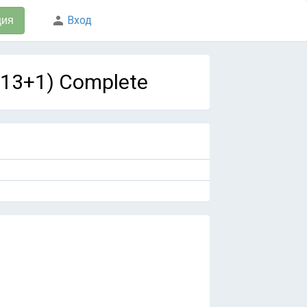
Вход
ция
з 13+1) Complete