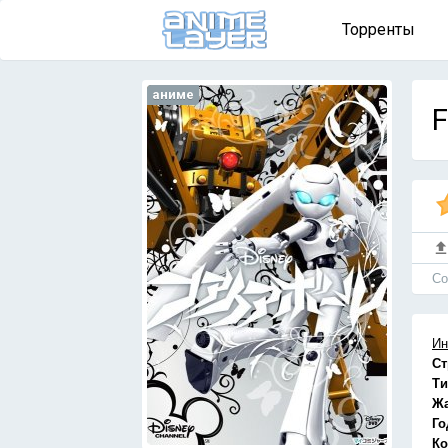
Торренты
аниме
F
Cо
Ин
Ст
Ти
Ж
Го
Ко