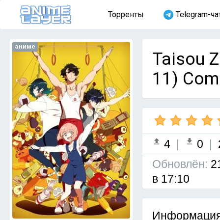
Торренты
Telegram-ча
аниме
Taisou 
11) Com
4
|
0
|
Обновлён:
2
в 17:10
Информация