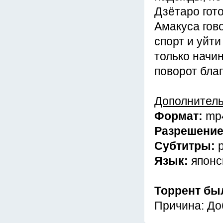
Дзётаро гото
Амакуса гово
спорт и уйти
только начин
поворот бла
Дополнител
Формат:
mp
Разрешени
Субтитры:
Язык:
японс
Торрент бы
Причина: До