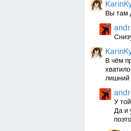
KarinKy
Вы там 
and
Сниз
KarinKy
В чём п
хватило
лишний 
and
У той
Да и 
поэто