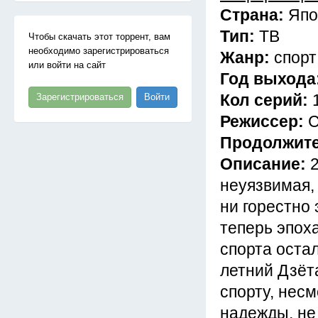
Страна:
Япо
Тип:
ТВ
Чтобы скачать этот торрент, вам
необходимо зарегистрироваться
Жанр:
спорт
или войти на сайт
Год выхода
Кол серий:
Зарегистрироваться
Войти
Режиссер:
С
Продолжит
Описание:
неуязвимая,
ни горестно 
теперь эпох
спорта оста
летний Дзёт
спорту, нес
надежды, не 