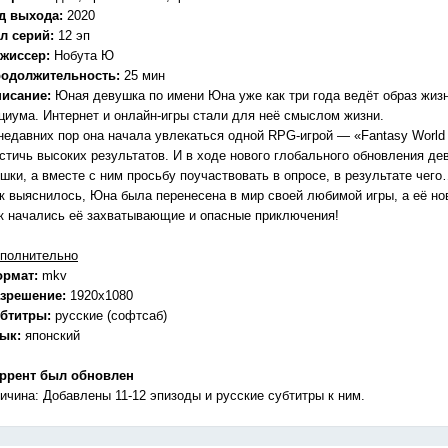
д выхода:
2020
л серий:
12 эп
жиссер:
Нобута Ю
одолжительность:
25 мин
исание:
Юная девушка по имени Юна уже как три года ведёт образ жизн
циума. Интернет и онлайн-игры стали для неё смыслом жизни.
недавних пор она начала увлекаться одной RPG-игрой — «Fantasy World O
стичь высоких результатов. И в ходе нового глобального обновления д
шки, а вместе с ним просьбу поучаствовать в опросе, в результате чег
к выяснилось, Юна была перенесена в мир своей любимой игры, а её но
к начались её захватывающие и опасные приключения!
полнительно
ормат:
mkv
зрешение:
1920x1080
бтитры:
русские (софтсаб)
зык:
японский
ррент был обновлен
ичина: Добавлены 11-12 эпизоды и русские субтитры к ним.