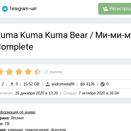
Telegram-чат
Регистра
uma Kuma Kuma Bear / Ми-ми-м
Complete
(
7
оценок)
2
|
0
|
15.52 GB
|
andromeda88
|
4126
|
0
новлён:
26 декабря 2020 в 13:20
|
Cоздан:
7 октября 2020 в 16:04
формация об аниме
рана:
Япония
п:
ТВ
анр:
комедия, приключения, фэнтези