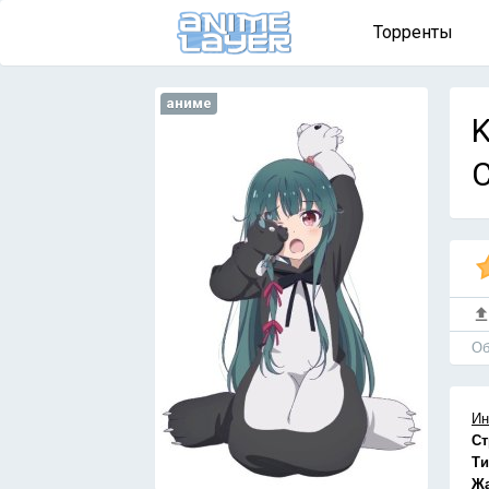
Торренты
аниме
K
Об
Ин
Ст
Ти
Ж