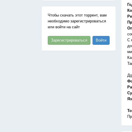
Го
Ко
Чтобы скачать этот торрент, вам
Ре
необходимо зарегистрироваться
Пр
или войти на сайт
Оп
со
С 
Зарегистрироваться
Войти
до
ми
Ка
Та
До
Ф
Ра
Су
Я
То
Пр