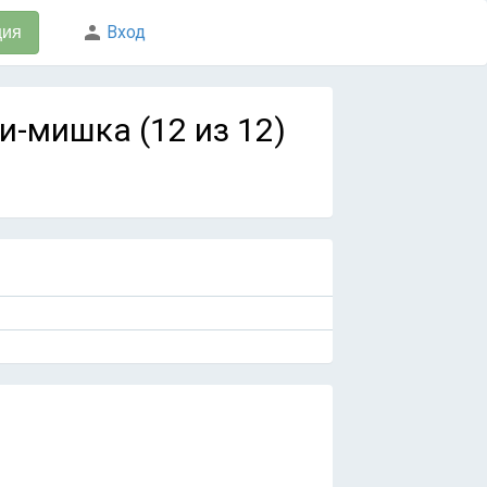
Вход
ция
и-мишка (12 из 12)