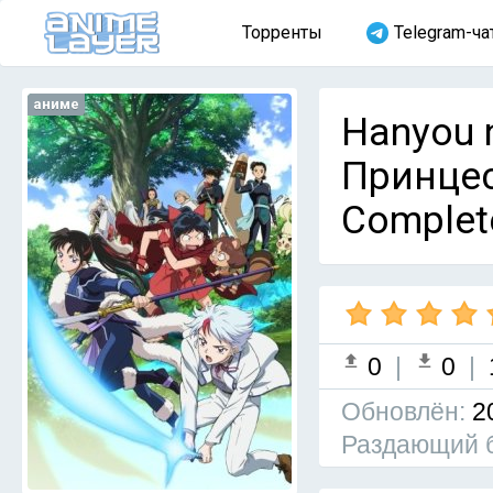
Торренты
Telegram-ча
аниме
Hanyou 
Принцес
Complet
0
|
0
|
Обновлён:
2
Раздающий 