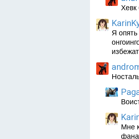
Хевк 
KarinKy
Я опять
онгоинг
избежат
andro
Носталь
Paga
Воис
Kari
Мне 
фана