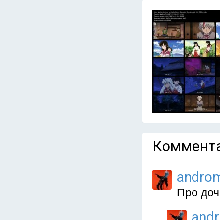
Коммента
andro
Про доч
and