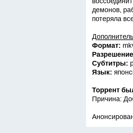
воссоединит
демонов, ра
потеряла вс
Дополнител
Формат:
mk
Разрешени
Субтитры:
Язык:
японс
Торрент бы
Причина: До
Анонсирован