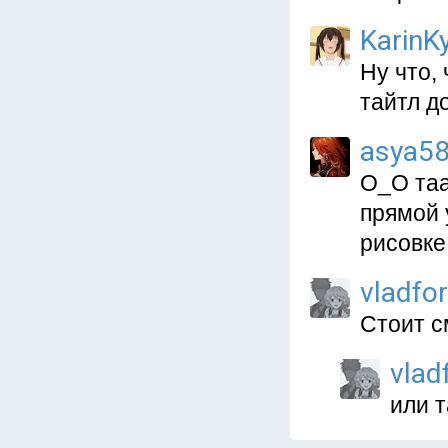
KarinKy
Ну что,
тайтл д
asya5
О_О таа
прямой 
рисовке
vladfo
Стоит с
vlad
или 