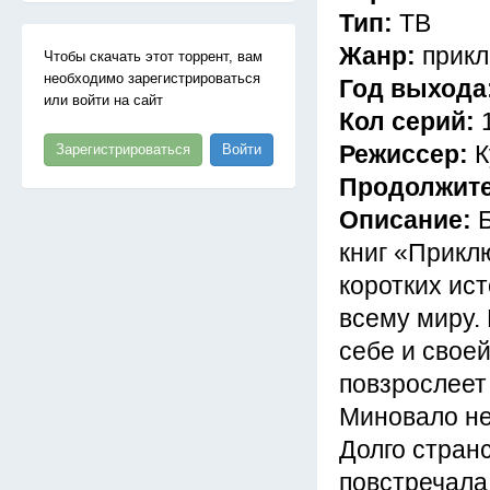
Тип:
ТВ
Жанр:
прикл
Чтобы скачать этот торрент, вам
необходимо зарегистрироваться
Год выхода
или войти на сайт
Кол серий:
Режиссер:
К
Зарегистрироваться
Войти
Продолжит
Описание:
книг «Прикл
коротких ис
всему миру.
себе и своей
повзрослеет 
Миновало не
Долго стран
повстречала