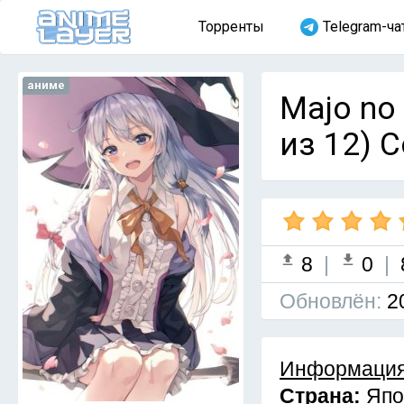
Торренты
Telegram-ча
аниме
Majo no
из 12) 
8
|
0
|
Обновлён:
2
Информация
Страна:
Япо