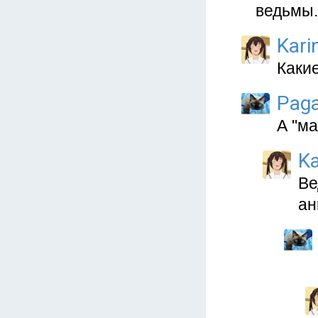
ведьмы.
Kari
Каки
Paga
А "ма
Ka
Ве
ан