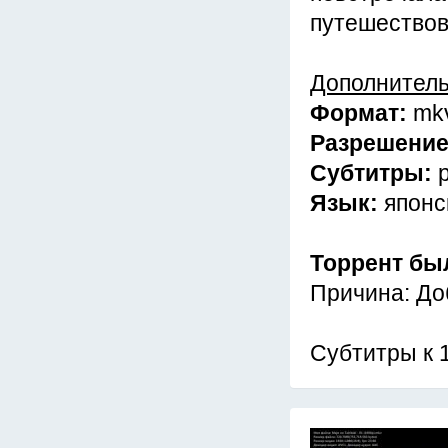
путешествов
Дополнител
Формат:
mk
Разрешени
Субтитры:
Язык:
японс
Торрент бы
Причина: До
Субтитры к 