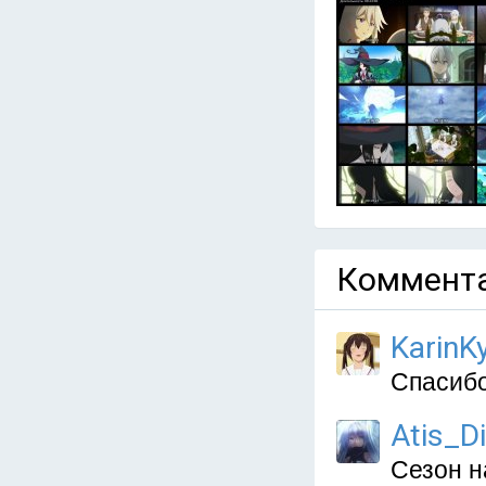
Коммента
KarinKy
Спасибо
Atis_D
Сезон н