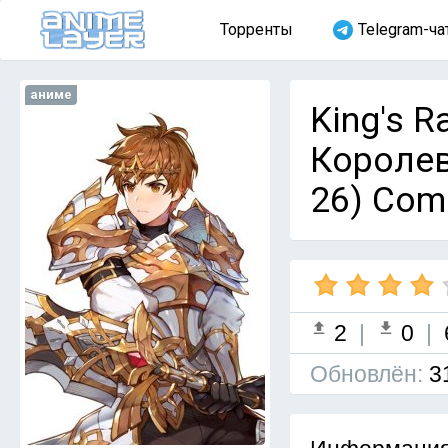
Торренты
Telegram-ча
аниме
King's R
Королев
26) Com
2
|
0
|
Обновлён:
3