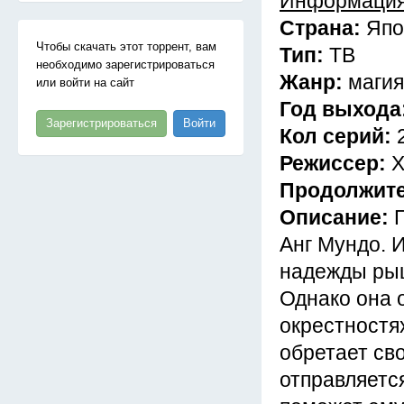
Информация
Страна:
Япо
Чтобы скачать этот торрент, вам
Тип:
ТВ
необходимо зарегистрироваться
Жанр:
магия
или войти на сайт
Год выхода
Зарегистрироваться
Войти
Кол серий:
Режиссер:
Х
Продолжит
Описание:
Анг Мундо. 
надежды рыц
Однако она о
окрестностя
обретает сво
отправляетс