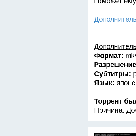
поможет ему
Дополнител
Дополнител
Формат:
mk
Разрешени
Субтитры:
Язык:
японс
Торрент бы
Причина: До