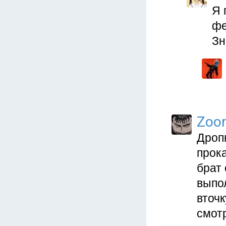
Я 
фе
Зн
Zoo
Дроп
прока
брат 
выпол
вточк
смотр