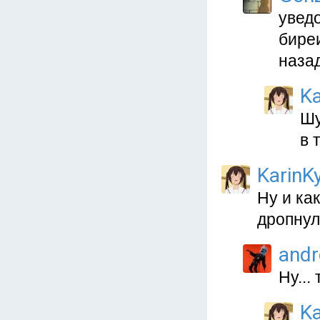
увед
биреи
назад
Ka
Шу
в 
KarinKy
Ну и ка
дропнул
and
Ну...
Ka