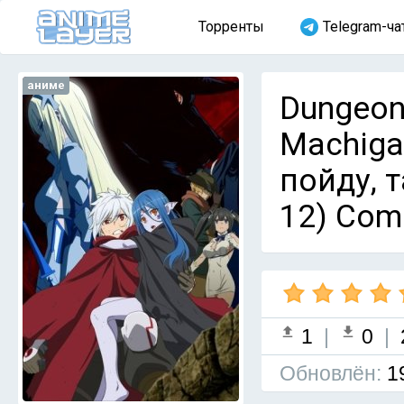
Торренты
Telegram-ча
аниме
Dungeon
Machigat
пойду, т
12) Com
1
|
0
|
Обновлён:
1