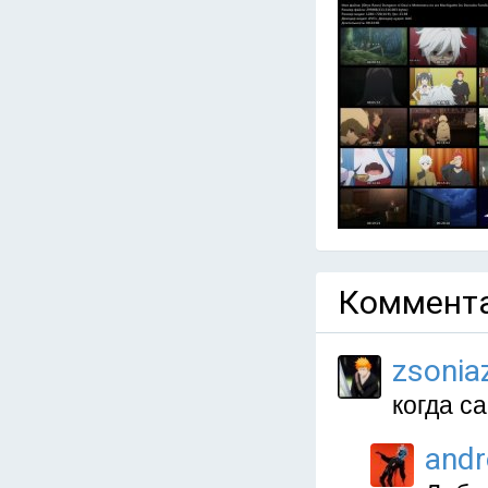
Коммента
zsonia
когда с
and