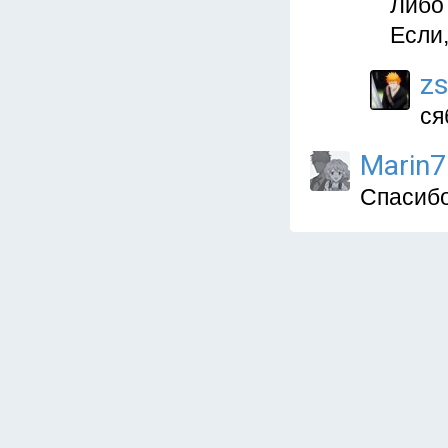
Либо 
Если,
zs
ся
Marin7
Спасибо