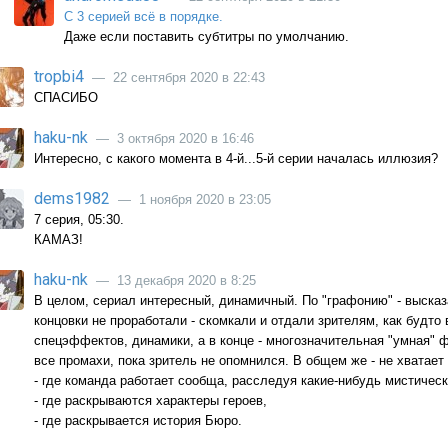
С 3 серией всё в порядке.
Даже если поставить субтитры по умолчанию.
tropbi4
— 22 сентября 2020 в 22:43
СПАСИБО
haku-nk
— 3 октября 2020 в 16:46
Интересно, с какого момента в 4-й...5-й серии началась иллюзия?
dems1982
— 1 ноября 2020 в 23:05
7 серия, 05:30.
КАМАЗ!
haku-nk
— 13 декабря 2020 в 8:25
В целом, сериал интересный, динамичный. По "графонию" - выска
концовки не проработали - скомкали и отдали зрителям, как будто 
спецэффектов, динамики, а в конце - многозначительная "умная" 
все промахи, пока зритель не опомнился. В общем же - не хватае
- где команда работает сообща, расследуя какие-нибудь мистичес
- где раскрываются характеры героев,
- где раскрывается история Бюро.