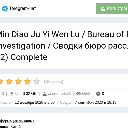
Telegram-чат
Регистра
in Diao Ju Yi Wen Lu / Bureau of
nvestigation / Сводки бюро рас
2) Complete
(
13
оценок)
3
|
0
|
3.32 GB
|
andromeda88
|
6968
|
0
новлён:
12 декабря 2020 в 6:58
|
Cоздан:
7 сентября 2020 в 19:19
формация об аниме
рана:
Китай