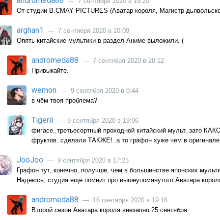
andromeda88
— 7 сентября 2020 в 19:20
От студии B.CMAY PICTURES (Аватар короля, Магистр дьявольског
arghan1
— 7 сентября 2020 в 20:09
Опять китайские мультики в раздел Аниме выложили. (
andromeda88
— 7 сентября 2020 в 20:12
Привыкайте.
wemon
— 9 сентября 2020 в 0:44
в чём твоя проблема?
Tigeril
— 9 сентября 2020 в 19:06
фигасе..третьесортный проходной китайский мульт..зато КАК
фруктов..сделали ТАКЖЕ!..а то графон хуже чем в оригинале
JooJoo
— 9 сентября 2020 в 17:23
Графон тут, конечно, получше, чем в большинстве японских мульти
Надеюсь, студия ещё помнит про вышеупомянутого Аватара короля.
andromeda88
— 16 сентября 2020 в 19:16
Второй сезон Аватара короля внезапно 25 сентября.