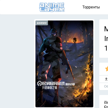
Торренты
аниме
M
I
1
Об
Ин
Ст