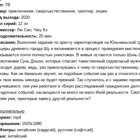
п:
ТВ
анр:
приключения, сверхъестественное, триллер, экшен
д выхода:
2020
л серий:
12 эп
жиссер:
Лю Син, Чжу Кэ
одолжительность:
25 мин
исание:
Выполняя задание по аресту наркоторговцев на Юньнаньской гр
щеры древнего города Шу и вклинивается в процесс проведения мистиче
азывается почти полностью уничтожен. В живых остаются только Шэнь Ш
ркотиками Сунь Дэшэн, которых спасает таинственный седовласый мужч
оходит даром, ведь, раз прикоснувшись к чему-то сверхъестественному, 
ловы. Как ни банально звучит, но подобные события как раз и относятся к
х твоя жизнь никогда не будет прежней. Так случилось и с нашими героя
учившееся, они уже работали в «Бюро расследований гражданских дел»,
гадочных событий, касающихся ни много ни мало Иной реальности. Смог
оём уме, приоткрыв завесу другой реальности?
полнительно
ормат:
mp4
зрешение:
1920x1080
бтитры:
китайские (хардсаб), русские (софтсаб)
зык:
китайский