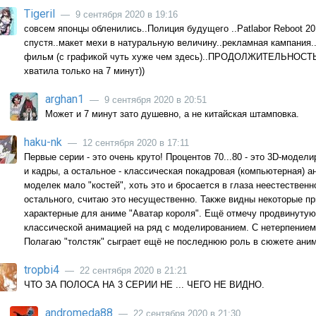
Tigeril
— 9 сентября 2020 в 19:16
совсем японцы обленились..Полиция будущего ..Patlabor Reboot 20
спустя..макет мехи в натуральную величину..рекламная кампания.
фильм (с графикой чуть хуже чем здесь)..ПРОДОЛЖИТЕЛЬНОС
хватила только на 7 минут))
arghan1
— 9 сентября 2020 в 20:51
Может и 7 минут зато душевно, а не китайская штамповка.
haku-nk
— 12 сентября 2020 в 17:11
Первые серии - это очень круто! Процентов 70...80 - это 3D-модели
и кадры, а остальное - классическая покадровая (компьютерная) а
моделек мало "костей", хоть это и бросается в глаза неестествен
остального, считаю это несущественно. Также видны некоторые п
характерные для аниме "Аватар короля". Ещё отмечу продвинутую
классической анимацией на ряд с моделированием. С нетерпением
Полагаю "толстяк" сыграет ещё не последнюю роль в сюжете аним
tropbi4
— 22 сентября 2020 в 21:21
ЧТО ЗА ПОЛОСА НА 3 СЕРИИ НЕ ... ЧЕГО НЕ ВИДНО.
andromeda88
— 22 сентября 2020 в 21:30