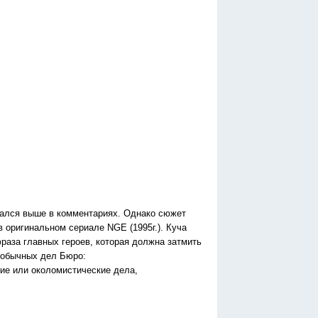
зался выше в комментариях. Однако сюжет
в оригинальном сериале NGE (1995г.). Куча
фраза главных героев, которая должна затмить
т обычных дел Бюро:
кие или околомистические дела,