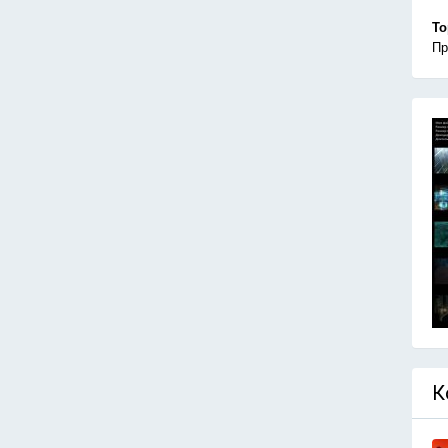
То
Пр
К