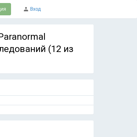
Вход
ция
 Paranormal
следований (12 из