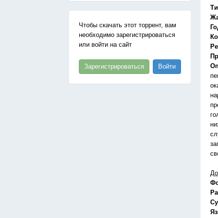
Ти
Ж
Чтобы скачать этот торрент, вам
Го
необходимо зарегистрироваться
Ко
или войти на сайт
Ре
Пр
Оп
Зарегистрироваться
Войти
пе
ок
на
пр
го
ни
сл
за
св
До
Ф
Ра
Су
Я