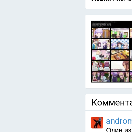
Коммента
andro
Один из