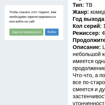
Тип:
ТВ
Жанр:
комед
Чтобы скачать этот торрент, вам
необходимо зарегистрироваться
Год выхода
или войти на сайт
Кол серий:
Режиссер:
Ф
Зарегистрироваться
Войти
Продолжит
Описание:
небольшой к
имеется одна
продолжение
Что-что, а п
все по-стар
смеется и д
застенчивос
утонченност