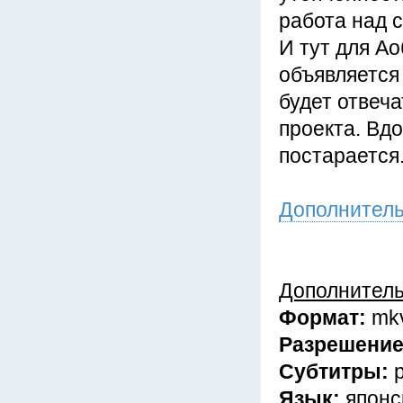
работа над 
И тут для А
объявляется
будет отвеч
проекта. Вд
постарается
Дополнител
Дополнител
Формат:
mk
Разрешени
Субтитры:
Язык:
японс