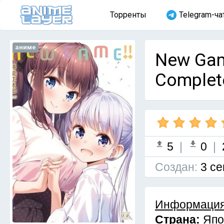
Торренты
Telegram-ча
аниме
New Game
Complet
5
|
0
|
Cоздан:
3 се
Информация
Страна:
Япо